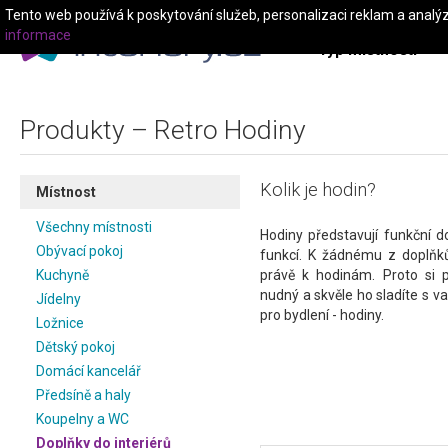
Tento web používá k poskytování služeb, personalizaci reklam a analý
informace
Typ místnosti
Produkty – Retro Hodiny
Kolik je hodin?
Místnost
Všechny místnosti
Hodiny představují funkční 
Obývací pokoj
funkcí. K žádnému z doplňků
Kuchyně
právě k hodinám. Proto si p
nudný a skvěle ho sladíte s va
Jídelny
pro bydlení - hodiny.
Ložnice
Dětský pokoj
Domácí kancelář
Předsíně a haly
Koupelny a WC
Doplňky do interiérů