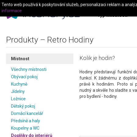
Tento web používá k poskytování služeb, personalizaci reklam a analý
informace
Typ místnosti
Produkty – Retro Hodiny
Kolik je hodin?
Místnost
Všechny místnosti
Hodiny představují funkční 
Obývací pokoj
funkcí. K žádnému z doplňků
Kuchyně
právě k hodinám. Proto si p
nudný a skvěle ho sladíte s va
Jídelny
pro bydlení - hodiny.
Ložnice
Dětský pokoj
Domácí kancelář
Předsíně a haly
Koupelny a WC
Doplňky do interiérů