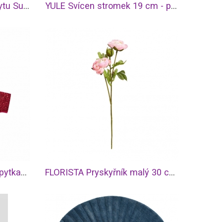
HOME & SOUL Vůně do bytu Summer Rain - 100ml
YULE Svícen stromek 19 cm - petrolejová
HAPPY GIFT Písmeno s třpytkami U
FLORISTA Pryskyřník malý 30 cm - sv. růžová