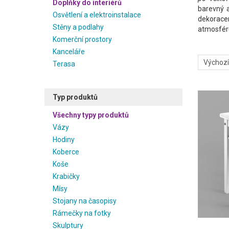
Doplňky do interiérů
barevný a
Osvětlení a elektroinstalace
dekoracem
Stěny a podlahy
atmosféru
Komerční prostory
Kanceláře
Terasa
Typ produktů
Všechny typy produktů
Vázy
Hodiny
Koberce
Koše
Krabičky
Mísy
Stojany na časopisy
Rámečky na fotky
Skulptury