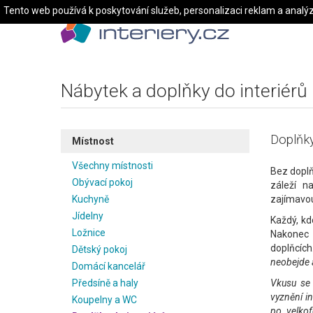
Tento web používá k poskytování služeb, personalizaci reklam a analý
Nábytek a doplňky do interiérů
Doplňky
Místnost
Všechny místnosti
Bez doplň
Obývací pokoj
záleží n
Kuchyně
zajímavou
Jídelny
Každý, kd
Ložnice
Nakonec v
doplňcíc
Dětský pokoj
neobejde a
Domácí kancelář
Předsíně a haly
Vkusu se 
vyznění in
Koupelny a WC
po velko