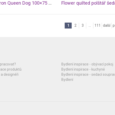
Obraz Iron Queen Dog 100×75 cm
Flower quilted polštář šed
1
2
3
...
111
další
p
upracovat?
Bydlení inspirace - obývací pokoj
race produktů
Bydlení inspirace - kuchyně
 a designéři
Bydlení inspirace - sedací soupra
Bydlení