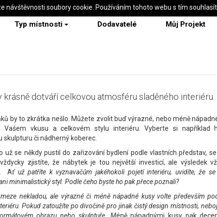
ze návštěvnosti soubory cookie. Používáním tohoto webu s tím souhlasí
Typ místnosti
Dodavatelé
Můj Projekt
 krásně dotváří celkovou atmosféru sladěného interiéru.
ků by to zkrátka nešlo. Můžete zvolit buď výrazné, nebo méně nápadn
a Vašem vkusu a celkovém stylu interiéru. Vyberte si například h
 skulpturu či nádherný koberec.
o už se někdy pustil do zařizování bydlení podle vlastních představ, se 
ždycky zjistíte, že nábytek je tou největší investicí, ale výsledek v
h. A
ť už patříte k vyznavačům jakéhokoli pojetí interiéru, uvidíte, že 
ni minimalistický styl. Podle čeho byste ho pak přece poznali?
meze nekladou, ale výrazné či méně nápadné kusy volte především po
teriéru. Pokud zatoužíte po divočině pro jinak čistý design místnosti, nebo
formátovém obrazu nebo skulptuře. M
éně nápadnými kusy pak decen