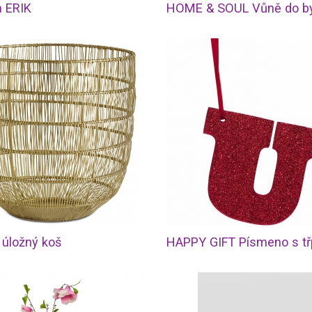
a ERIK
 úložný koš