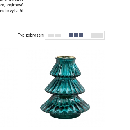
áza, zajímavá
stic vytvořit
Typ zobrazení