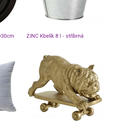
 O30cm
ZINC Kbelík 8 l - stříbrná