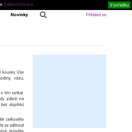
te.
Další informace
V pořádku
Novinky
Přihlásit se
é kousky. Vše
odiny, vázu,
s tím setkal.
ždy záleží na
se bez doplňků
dle celkového
jte se sáhnout
tně doladíte