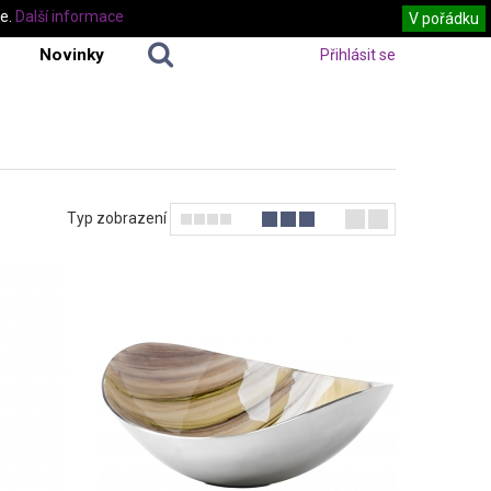
te.
Další informace
V pořádku
Novinky
Přihlásit se
Typ zobrazení