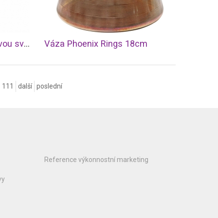
WAXI TAXI Kleště na čajovou svíčku 20cm
Váza Phoenix Rings 18cm
111
další
poslední
Reference výkonnostní marketing
vy