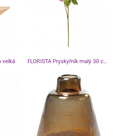
 velká
FLORISTA Pryskyřník malý 30 cm - sv. růžová