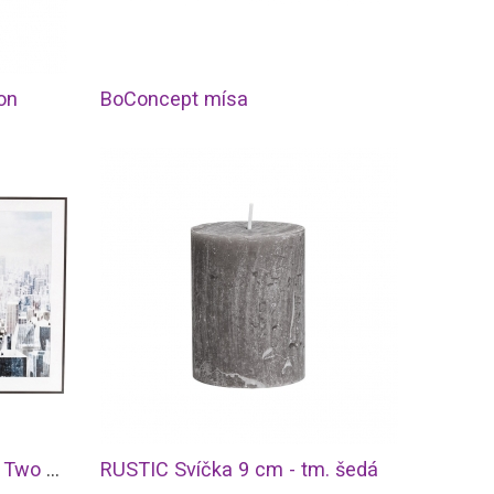
on
BoConcept mísa
Obraz s rámem Big Apple Two 100×150 cm
RUSTIC Svíčka 9 cm - tm. šedá