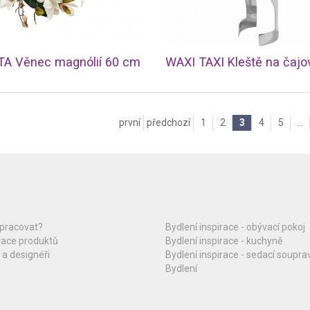
TA Věnec magnólií 60 cm
první
předchozí
1
2
3
4
5
...
upracovat?
Bydlení inspirace - obývací pokoj
race produktů
Bydlení inspirace - kuchyně
 a designéři
Bydlení inspirace - sedací soupra
Bydlení