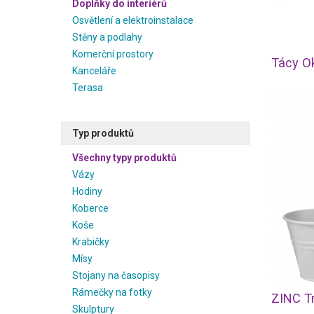
Doplňky do interiérů
Osvětlení a elektroinstalace
Stěny a podlahy
Komerční prostory
Tácy Ok
Kanceláře
Terasa
Typ produktů
Všechny typy produktů
Vázy
Hodiny
Koberce
Koše
Krabičky
Mísy
Stojany na časopisy
Rámečky na fotky
ZINC Tr
Skulptury