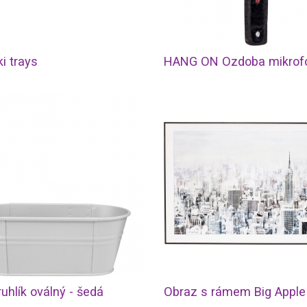
i trays
HANG ON Ozdoba mikrof
uhlík oválný - šedá