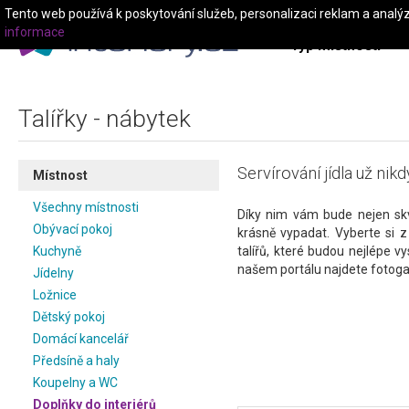
Tento web používá k poskytování služeb, personalizaci reklam a analý
informace
Typ místnosti
Talířky - nábytek
Servírování jídla už nik
Místnost
Všechny místnosti
Díky nim vám bude nejen skv
Obývací pokoj
krásně vypadat. Vyberte si 
Kuchyně
talířů, které budou nejlépe vy
našem portálu najdete fotogale
Jídelny
Ložnice
Dětský pokoj
Domácí kancelář
Předsíně a haly
Koupelny a WC
Doplňky do interiérů