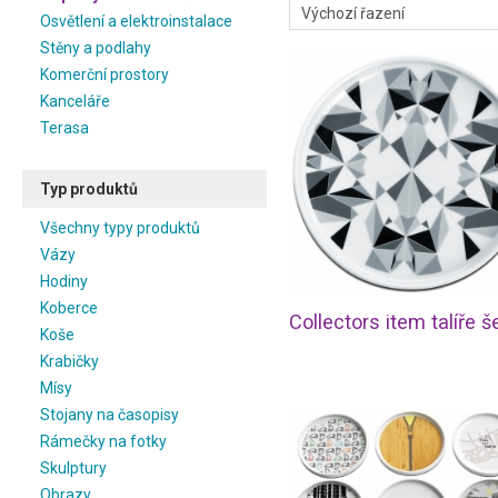
Osvětlení a elektroinstalace
Stěny a podlahy
Komerční prostory
Kanceláře
Terasa
Typ produktů
Všechny typy produktů
Vázy
Hodiny
Koberce
Collectors item talíře 
Koše
Krabičky
Mísy
Stojany na časopisy
Rámečky na fotky
Skulptury
Obrazy