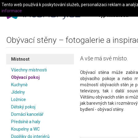
Tento web používá k poskytování služeb, personalizaci reklam a analý
informace
Typ místnosti
Obývací stěny – fotogalerie a inspira
A vše má své místo.
Místnost
Všechny místnosti
Obývací stěna může zabíra
Obývací pokoj
obývacího pokoje a nebo m
Kuchyně
možností obývacích stěn je p
televizory, tak i další souv
Jídelny
Většinu obývacích stěn si můž
Ložnice
jak barevných tak i rozměrovýc
Dětský pokoj
bydlení - obývací stěny.
Domácí kancelář
Předsíně a haly
Koupelny a WC
Doplňky do interiérů