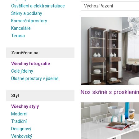
ničím narušena. Pokud si pře
Osvětlení a elektroinstalace
hledejte odpověď v našich ins
Stěny a podlahy
jednotlivých typů. Najdete zd
Komerční prostory
kontakt na případného dodava
Kanceláře
Jídelna je vhodná pro všechny
Terasa
večeře, narozeninová oslava 
neměli zařizování této místn
Vašemu interiéru tu správno
Zaměřeno na
jídelen a inspirujte se na naš
Všechny fotografie
Celé jídelny
Úložné prostory v jídelně
Nox skříně s prosklení
Styl
Všechny styly
Moderní
Tradiční
Designový
Venkovský