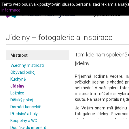
Tento web používá k poskytování služeb, personalizaci reklam a analý
informace
Typ místnosti
Jídelny – fotogalerie a inspirace
Tam kde nám společně c
Místnost
jídelny.
Všechny místnosti
Obývací pokoj
Příjemná rodinná večeře, n
Kuchyně
svíčkách: jídelna je vhodná p
Jídelny
setkávání. V naší galerii fot
Ložnice
místnosti a můžete si vybírat
koutů. Na našem portálu najdet
Dětský pokoj
Domácí kancelář
Je Vaším snem mít jídelnu n
Předsíně a haly
fotogalerie jídelny. Pozorn
vhodnému jídelnímu stolu, kte
Koupelny a WC
případě Vám nabízíme několik
Doplňky do interiérů