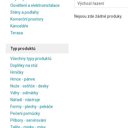
Osvětlení a elektroinstalace
Stěny a podlahy
Nejsou zde žádné produky.
Komerční prostory
Kanceláře
Terasa
Typ produktů
Všechny typy produktů
Doplňky na stůl
Hrníčky
Hrnce - pánve
Nože - ostřiče - desky
Váhy - odměrky
Nářadí - nástroje
Formy - plechy - pekáče
Pečení pomůcky
Příbory - servírování
Talíře - misky - mísy