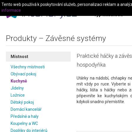
Tento web používá k poskytování služeb, personalizaci reklam a analý
informace
Typ místnosti
Produkty – Závěsné systémy
Praktické háčky a závěs
Místnost
hospodyňka.
Všechny místnosti
Obývací pokoj
Utěrky na nádobí, chňapky n
Kuchyně
mít vždy po ruce. Vyberte s
Jídelny
háčky, lišta s háčky nebo z
Ložnice
připevníte ke kuchyňským 
kdykoli snadno přemístíte.
Dětský pokoj
Domácí kancelář
Předsíně a haly
Koupelny a WC
Doplňky do interiérů