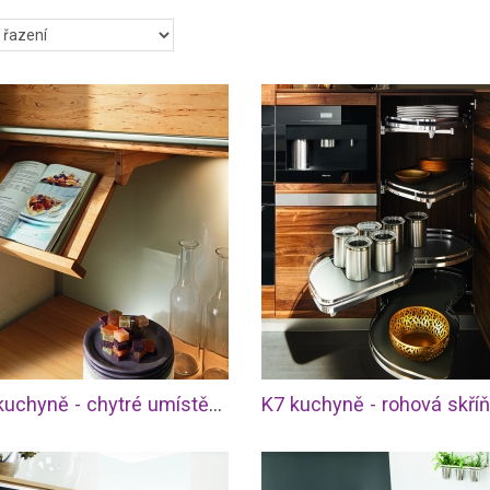
Rondo kuchyně - chytré umístění kuchařky.
K7 kuchyně - rohová skříň