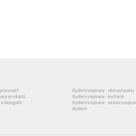
upracovat?
Bydlení inspirace - obývací pokoj
race produktů
Bydlení inspirace - kuchyně
 a designéři
Bydlení inspirace - sedací soupra
Bydlení