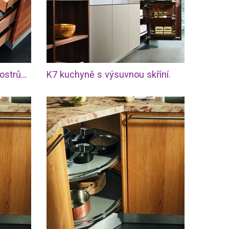
Linee - ukázky zásuvek v ostrůvku
K7 kuchyně s výsuvnou skříní.