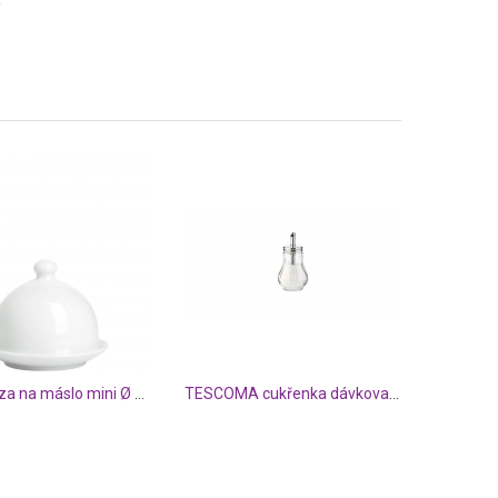
PURO Dóza na máslo mini Ø 9 cm
TESCOMA cukřenka dávkovací CLASSIC 150 ml