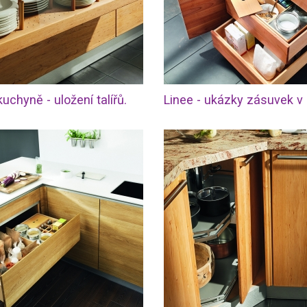
uchyně - uložení talířů.