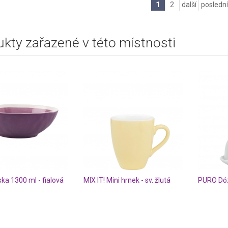
1
2
další
poslední
kty zařazené v této místnosti
ka 1300 ml - fialová
MIX IT! Mini hrnek - sv. žlutá