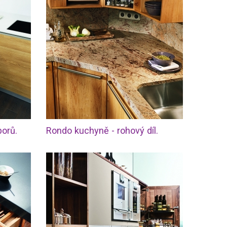
borů.
Rondo kuchyně - rohový díl.