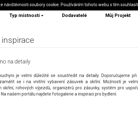
ze návštěvnosti soubory cookie. Používáním tohoto webu s tím souhlasí
Typ místnosti
Dodavatelé
Můj Projekt
 inspirace
o na detaily.
uchyni je velmi důležité se soustředit na detaily. Doporučujeme př
zaměřit se i na vnitřní vybavení zásuvek a skříní. Možností je vel
 skříní, rohových výjezdů, organizérů pro zásuvky, systém pro uspořá
. Na našem portálu najdete fotogalerie a inspiraci pro bydlení.