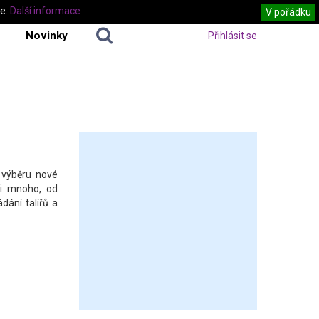
te.
Další informace
V pořádku
Novinky
Přihlásit se
i výběru nové
mi mnoho, od
dání talířů a