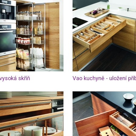
 vysoká skříň
Vao kuchyně - uložení pří