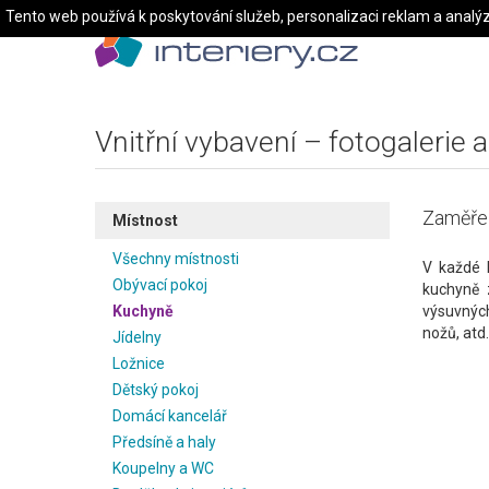
Tento web používá k poskytování služeb, personalizaci reklam a analý
Vnitřní vybavení – fotogalerie a
Zaměřen
Místnost
Všechny místnosti
V každé k
Obývací pokoj
kuchyně 
Kuchyně
výsuvných
nožů, atd
Jídelny
Ložnice
Dětský pokoj
Domácí kancelář
Předsíně a haly
Koupelny a WC