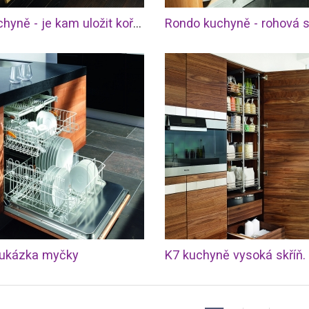
Vao kuchyně - je kam uložit koření.
Rondo kuchyně - rohová s
- ukázka myčky
K7 kuchyně vysoká skříň.