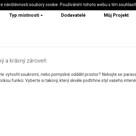
ze návštěvnosti soubory cookie. Používáním tohoto webu s tím souhlasí
Typ místnosti
Dodavatelé
Můj Projekt
ký a krásný zároveň.
te vytvořit soukromí, nebo pomyslně oddělit prostor? Nebojte se parav
ickou funkci. Vyberte si takový, který skvěle podtrhne styl vašeho interié