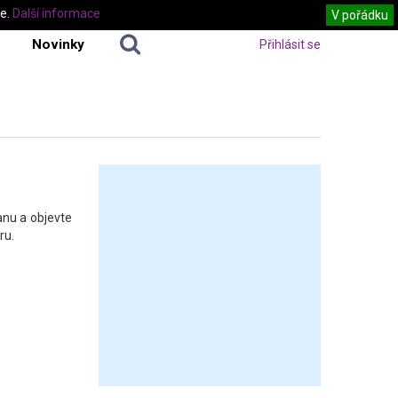
te.
Další informace
V pořádku
Novinky
Přihlásit se
anu a objevte
ru.