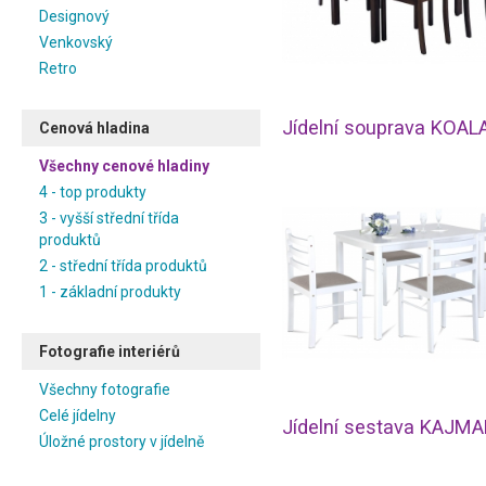
Designový
Venkovský
Retro
Jídelní souprava KOAL
Cenová hladina
Všechny cenové hladiny
4 - top produkty
3 - vyšší střední třída
produktů
2 - střední třída produktů
1 - základní produkty
Fotografie interiérů
Všechny fotografie
Celé jídelny
Jídelní sestava KAJM
Úložné prostory v jídelně