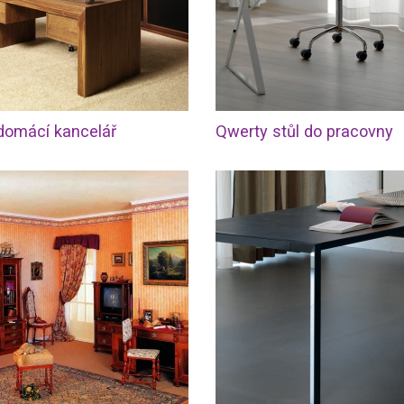
domácí kancelář
Qwerty stůl do pracovny