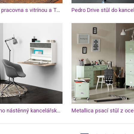
Classic pracovna s vitrínou a TV skříňkou
Pedro Drive stůl do kance
Cupertino nástěnný kancelářský stůl
Metallica psací stůl z ocel