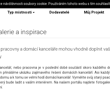
ze návštěvnosti soubory cookie. Používáním tohoto webu s tím souhlasí
Typ místnosti
Dodavatelé
Můj Projekt
lerie a inspirace
 pracovny a domácí kanceláře mohou vhodně doplnit va
y.
ancelář, nebo pracovna je v poslední době součástí skoro každého do
m přinášíme ukázku zajímavého řešení domácích kanceláří. Asi každý
 domu a k tomu se velmi hodí domácí kancelář. Vyměňte svůj starý psací
který bude ladit s vaším interiérem. Na našem portálu najdete fotogaleri
í.