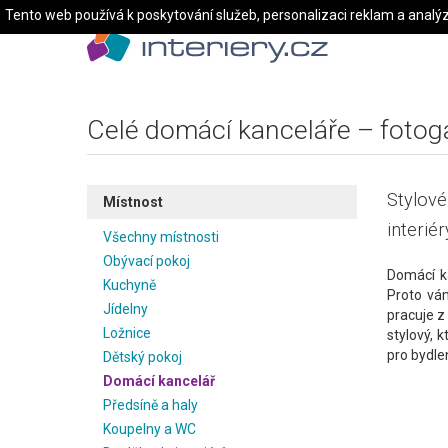
Tento web používá k poskytování služeb, personalizaci reklam a analý
Celé domácí kanceláře – fotoga
Stylové
Místnost
interiér
Všechny místnosti
Obývací pokoj
Domácí k
Kuchyně
Proto vá
Jídelny
pracuje z
Ložnice
stylový, 
pro bydlen
Dětský pokoj
Domácí kancelář
Předsíně a haly
Koupelny a WC