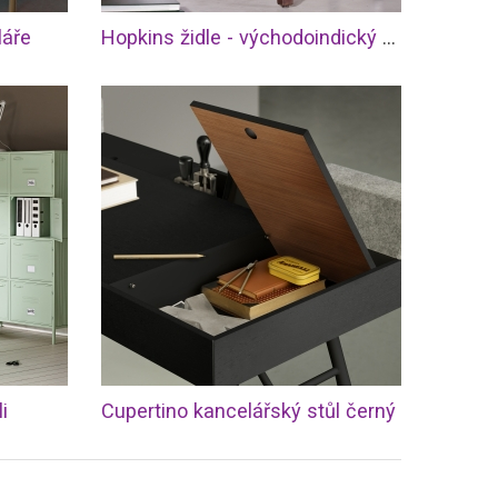
láře
Hopkins židle - východoindický palisandr
i
Cupertino kancelářský stůl černý