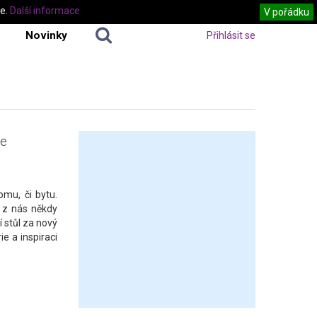
te.
Další informace
V pořádku
Novinky
Přihlásit se
še
mu, či bytu.
 z nás někdy
 stůl za nový
e a inspiraci