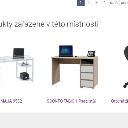
1
2
3
4
další
pos
kty zařazené v této místnosti
ůl MAJA 9552
SCONTO FABIO 1 Psací stůl
Otočná ž