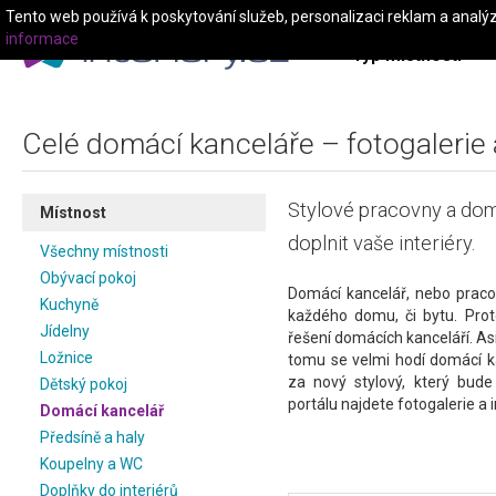
Tento web používá k poskytování služeb, personalizaci reklam a analý
informace
Typ místnosti
Celé domácí kanceláře – fotogalerie 
Stylové pracovny a do
Místnost
doplnit vaše interiéry.
Všechny místnosti
Obývací pokoj
Domácí kancelář, nebo praco
Kuchyně
každého domu, či bytu. Pro
Jídelny
řešení domácích kanceláří. As
Ložnice
tomu se velmi hodí domácí ka
za nový stylový, který bude
Dětský pokoj
portálu najdete fotogalerie a i
Domácí kancelář
Předsíně a haly
Koupelny a WC
Doplňky do interiérů