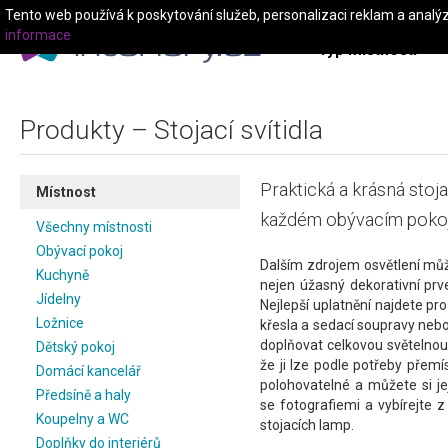
Tento web používá k poskytování služeb, personalizaci reklam a analý
informace
Typ místnosti
Produkty – Stojací svítidla
Praktická a krásná stoj
Místnost
každém obývacím pokoj
Všechny místnosti
Obývací pokoj
Dalším zdrojem osvětlení můž
Kuchyně
nejen úžasný dekorativní prv
Jídelny
Nejlepší uplatnění najdete pr
Ložnice
křesla a sedací soupravy nebo
doplňovat celkovou světelnou
Dětský pokoj
že ji lze podle potřeby přemí
Domácí kancelář
polohovatelné a můžete si jej
Předsíně a haly
se fotografiemi a vybírejte z
Koupelny a WC
stojacích lamp.
Doplňky do interiérů