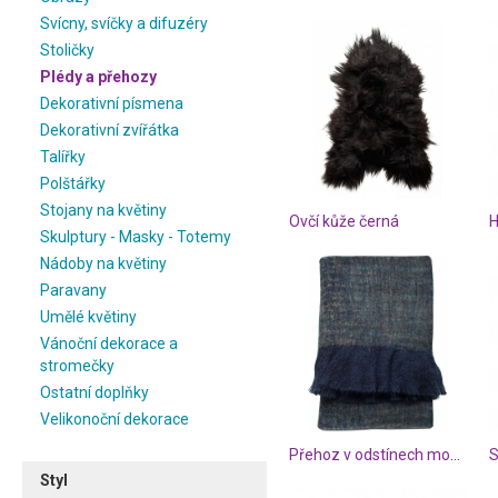
Svícny, svíčky a difuzéry
Stoličky
Plédy a přehozy
Dekorativní písmena
Dekorativní zvířátka
Talířky
Polštářky
Stojany na květiny
Ovčí kůže černá
Skulptury - Masky - Totemy
Nádoby na květiny
Paravany
Umělé květiny
Vánoční dekorace a
stromečky
Ostatní doplňky
Velikonoční dekorace
Přehoz v odstínech modré
S
Styl