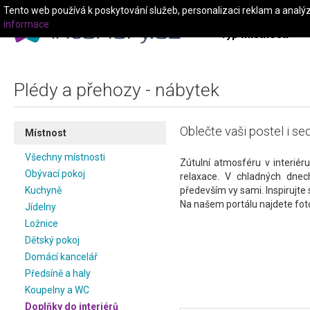
Tento web používá k poskytování služeb, personalizaci reklam a analý
informace
Typ místnosti
Plédy a přehozy - nábytek
Oblečte vaši postel i se
Místnost
Všechny místnosti
Zútulní atmosféru v interiér
Obývací pokoj
relaxace. V chladných dnec
Kuchyně
především vy sami. Inspirujte 
Na našem portálu najdete fotog
Jídelny
Ložnice
Dětský pokoj
Domácí kancelář
Předsíně a haly
Koupelny a WC
Doplňky do interiérů