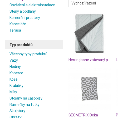
Osvětlení a elektroinstalace
Stěny a podlahy
Komerční prostory
Kanceláře
Terasa
Typ produktů
Všechny typy produktů
Herringbone vatovaný pléd šedý
L
Vázy
Hodiny
Koberce
Koše
Krabičky
Mísy
Stojany na časopisy
Rámečky na fotky
Skulptury
GEOMETRIX Deka
P
Obrazy