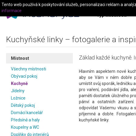
Tento web používá k poskytování služeb, personalizaci reklam a analý
informace
Typ místnosti
Kuchyňské linky – fotogalerie a insp
Základ každé kuchyně. I
Místnost
Všechny místnosti
Hlavním aspektem nové kuchy
Obývací pokoj
aby se Vám v něm dobře pra
Kuchyně
umístit svůj sporák, ledničku a
pro vaření, podávání jídla, a
Jídelny
paměti dostatek úložného pro
Ložnice
pánví a ostatních zařízen
Dětský pokoj
odpovídat Vašemu vkusu a st
Domácí kancelář
příjemně a dobře. Fotogaleri
Předsíně a haly
kuchyňské linky.
Koupelny a WC
Milujete dobré jídlo a rádi vař
Doplňky do interiérů
patřičný funkční prostor, kd