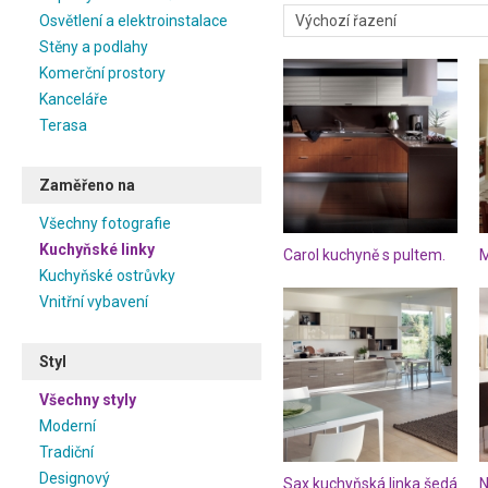
zařizování nové kuchyně je v
Osvětlení a elektroinstalace
důležitý. Musíte pečlivě zváž
Stěny a podlahy
skříňky, abyste si zajistili i
Komerční prostory
jídla, ale také zábavu. Desig
Kanceláře
linky, však myslí i na její 
Terasa
moderním stylu setkáváme
dostatečným pracovním pros
Dále byste měli mít na pamět
Zaměřeno na
množství nádobí, hrnců, pánví
Všechny fotografie
i na prostoru, který pro kuch
však jedná o menší kuchyň, b
Kuchyňské linky
Carol kuchyně s pultem.
M
Například kuchyňské linky v
Kuchyňské ostrůvky
velkým množstvím skříněk, 
Vnitřní vybavení
neposlední řadě by měla Va
stylu, abyste se v ní cítíte po
Styl
Všechny styly
Moderní
Tradiční
Designový
Sax kuchyňská linka šedá