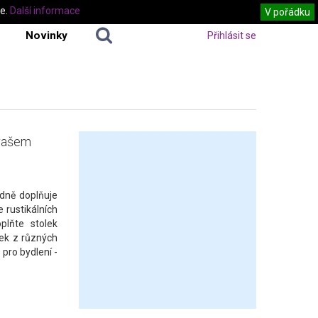
te.
Další informace
V pořádku
Novinky
Přihlásit se
 vašem
odně doplňuje
 rustikálních
plňte stolek
lek z různých
 pro bydlení -