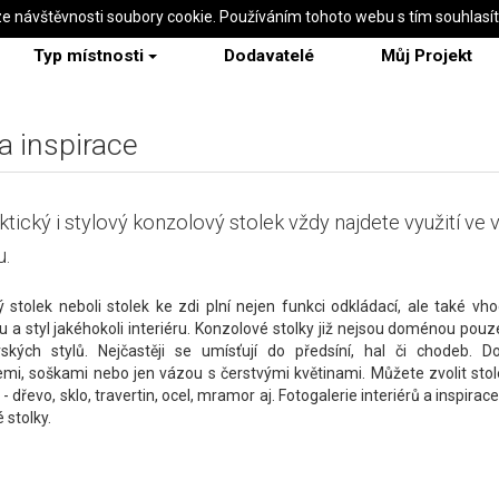
ze návštěvnosti soubory cookie. Používáním tohoto webu s tím souhlasí
Typ místnosti
Dodavatelé
Můj Projekt
a inspirace
ktický i stylový konzolový stolek vždy najdete využití ve
u.
 stolek neboli stolek ke zdi plní nejen funkci odkládací, ale také vh
 a styl jakéhokoli interiéru. Konzolové stolky již nejsou doménou pouze
ských stylů. Nejčastěji se umísťují do předsíní, hal či chodeb. Do
emi, soškami nebo jen vázou s čerstvými květinami. Můžete zvolit sto
- dřevo, sklo, travertin, ocel, mramor aj. Fotogalerie interiérů a inspirace
 stolky.