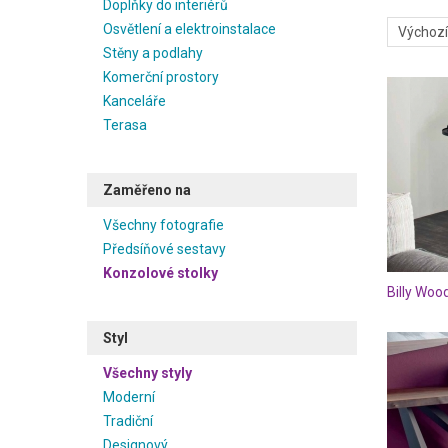
Doplňky do interiérů
Osvětlení a elektroinstalace
Stěny a podlahy
Komerční prostory
Kanceláře
Terasa
Zaměřeno na
Všechny fotografie
Předsíňové sestavy
Konzolové stolky
Billy Woo
Styl
Všechny styly
Moderní
Tradiční
Designový