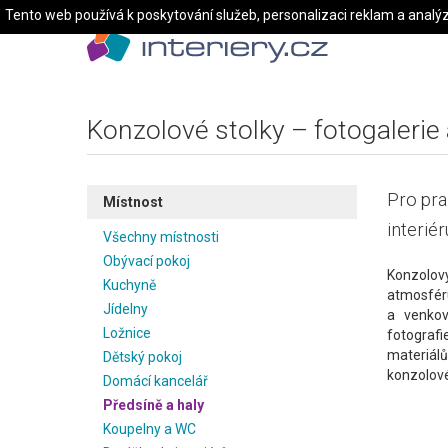
Tento web používá k poskytování služeb, personalizaci reklam a analý
Konzolové stolky – fotogalerie 
Pro pra
Místnost
interiér
Všechny místnosti
Obývací pokoj
Konzolový
Kuchyně
atmosféru
Jídelny
a venkov
Ložnice
fotografi
materiálů 
Dětský pokoj
konzolové
Domácí kancelář
Předsíně a haly
Koupelny a WC