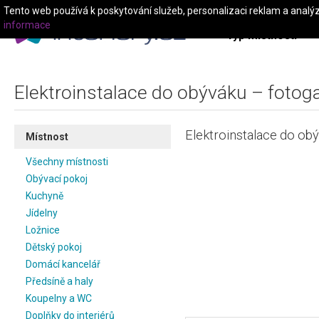
Tento web používá k poskytování služeb, personalizaci reklam a analý
informace
Typ místnosti
Elektroinstalace do obýváku – fotoga
Elektroinstalace do ob
Místnost
Všechny místnosti
Obývací pokoj
Kuchyně
Jídelny
Ložnice
Dětský pokoj
Domácí kancelář
Předsíně a haly
Koupelny a WC
Doplňky do interiérů