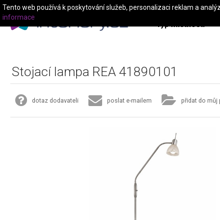
Tento web používá k poskytování služeb, personalizaci reklam a analý
informace
Typ místnosti
Stojací lampa REA 41890101
dotaz dodavateli
poslat e-mailem
přidat do můj 