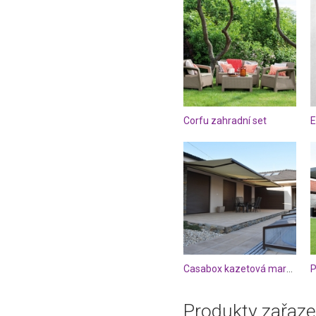
Corfu zahradní set
E
Casabox kazetová markýza
P
Produkty zařaze