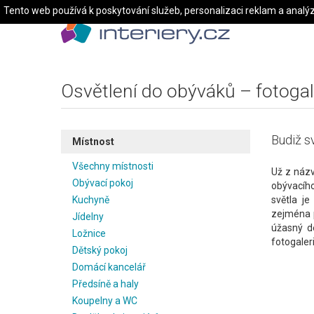
Tento web používá k poskytování služeb, personalizaci reklam a analý
Osvětlení do obýváků – fotogal
Budiž sv
Místnost
Všechny místnosti
Už z názv
Obývací pokoj
obývacíh
Kuchyně
světla je
zejména p
Jídelny
úžasný d
Ložnice
fotogaleri
Dětský pokoj
Domácí kancelář
Předsíně a haly
Koupelny a WC