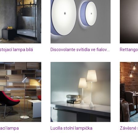
tojací lampa bílá
Discovolante svítidla ve fialovém provedení
jací lampa
Lucilla stolní lampička
Závěsné s