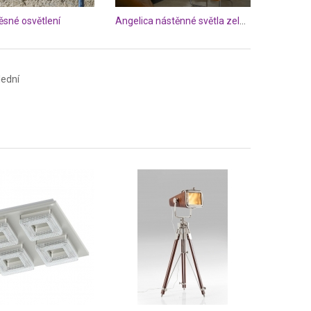
ěsné osvětlení
Angelica nástěnné světla zelené
lední