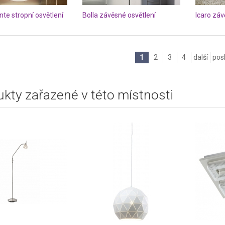
nte stropní osvětlení
Bolla závěsné osvětlení
Icaro záv
1
2
3
4
další
pos
kty zařazené v této místnosti