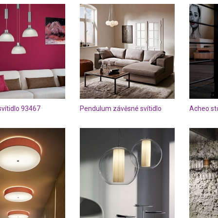
vítidlo 93467
Pendulum závěsné svítidlo
Acheo st