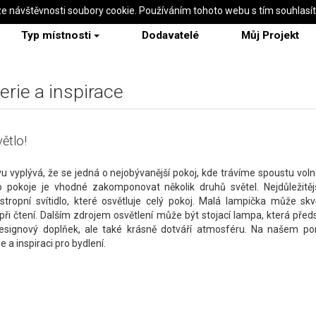
ze návštěvnosti soubory cookie. Používáním tohoto webu s tím souhlasí
Typ místnosti
Dodavatelé
Můj Projekt
erie a inspirace
ětlo!
u vyplývá, že se jedná o nejobývanější pokoj, kde trávíme spoustu vol
o pokoje je vhodné zakomponovat několik druhů světel. Nejdůležitě
 stropní svítidlo, které osvětluje celý pokoj. Malá lampička může skv
ři čtení. Dalším zdrojem osvětlení může být stojací lampa, která před
esignový doplňek, ale také krásně dotváří atmosféru. Na našem por
e a inspiraci pro bydlení.