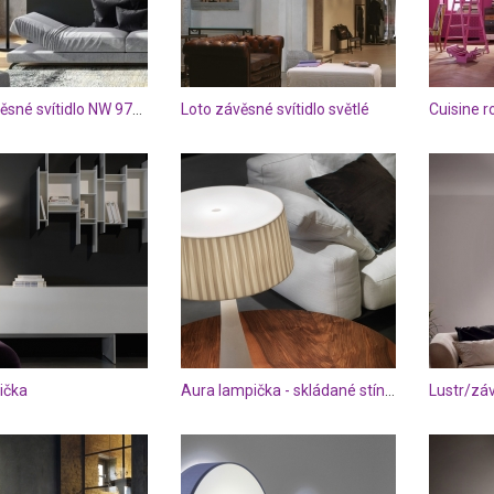
Lustr/závěsné svítidlo NW 9737
Loto závěsné svítidlo světlé
Cuisine r
ička
Aura lampička - skládané stínidlo
Lustr/záv