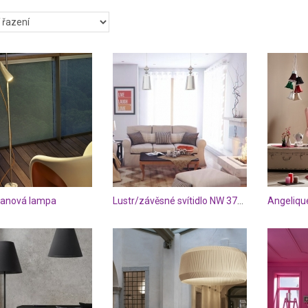
ojanová lampa
Lustr/závěsné svítidlo NW 3730
Angeliqu