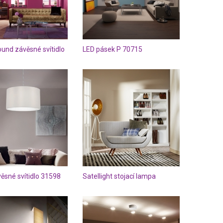
ound závěsné svítidlo
LED pásek P 70715
ěsné svítidlo 31598
Satellight stojací lampa