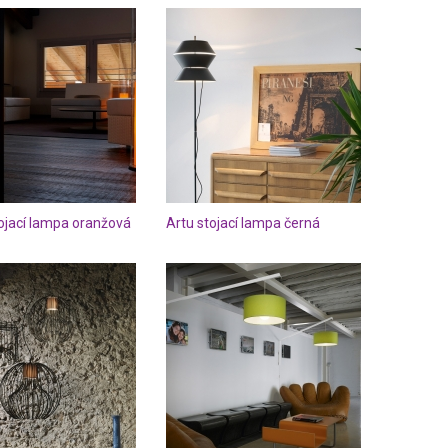
ojací lampa oranžová
Artu stojací lampa černá