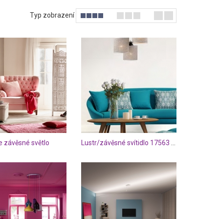
Typ zobrazení
e závěsné světlo
Lustr/závěsné svítidlo 17563 LM 3.8