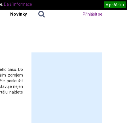
te.
Další informace
V pořádku
Novinky
Přihlásit se
ného času. Do
jším zdrojem
ěle posloužit
stavuje nejen
tálu najdete