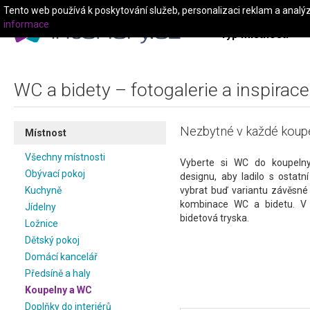
Tento web používá k poskytování služeb, personalizaci reklam a analý
informace
Typ místnosti
WC a bidety – fotogalerie a inspirace
Nezbytné v každé koupel
Místnost
Všechny místnosti
Vyberte si WC do koupeln
Obývací pokoj
designu, aby ladilo s ostatn
Kuchyně
vybrat buď variantu závěsné
kombinace WC a bidetu. V
Jídelny
bidetová tryska.
Ložnice
Dětský pokoj
Domácí kancelář
Předsíně a haly
Koupelny a WC
Doplňky do interiérů