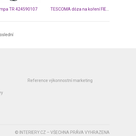
lampa TR 424590107
TESCOMA dóza na koření FIESTA 0.2 l
oslední
Reference výkonnostní marketing
vy
© INTERIERY.CZ – VŠECHNA PRÁVA VYHRAZENA