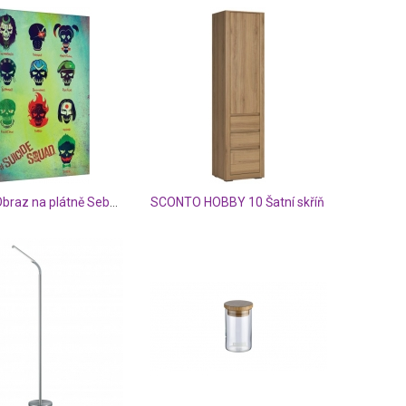
Posters Obraz na plátně Sebevražedný oddíl - Roll Call, (60 x 80 cm)
SCONTO HOBBY 10 Šatní skříň