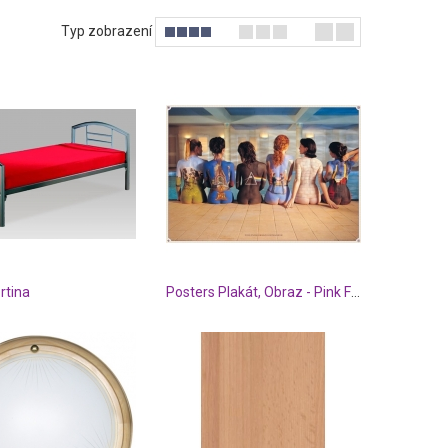
Typ zobrazení
rtina
Posters Plakát, Obraz - Pink Floyd - back catalogue, (91,5 x 61 cm)