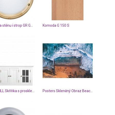
Svítidlo na stěnu i strop GR GXIZ058
Komoda G 150 S
MAPLE HILL Skříňka s prosklenými dvířky
Posters Skleněný Obraz Beach Pool