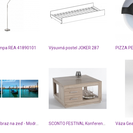
lampa REA 41890101
Výsuvná postel JOKER 287
Posters Obraz na zeď - Modrý přístav, (180 x 60 cm)
SCONTO FESTIVAL Konferenční stolek
Váza Gea