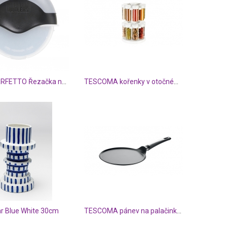
PIZZA PERFETTO Řezačka na pizzu
TESCOMA kořenky v otočném stojánku SEASON 16 ks, bílá
r Blue White 30cm
TESCOMA pánev na palačinky i-PREMIUM ø 26 cm