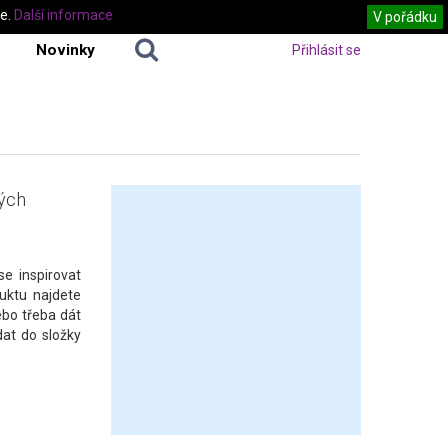
te.
Další informace
V pořádku
Novinky
Přihlásit se
kých
e inspirovat
uktu najdete
ebo třeba dát
dat do složky