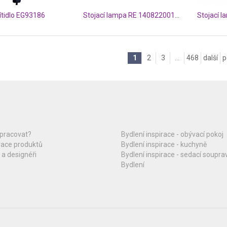
ítidlo EG93186
Stojací lampa RE 14082200164
Stojací 
1
2
3
...
468
další
p
upracovat?
Bydlení inspirace - obývací pokoj
race produktů
Bydlení inspirace - kuchyně
 a designéři
Bydlení inspirace - sedací soupra
Bydlení