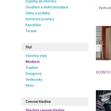
Doplňky do interiérů
Osvětlení a elektroinstalace
Stěny a podlahy
Komerční prostory
Kanceláře
Terasa
Styl
Všechny styly
Moderní
Tradiční
SCONTO P
Designový
Venkovský
Retro
Cenová hladina
Všechny cenové hladiny