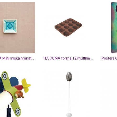
SUMATRA Mini miska hranatá - modrá
TESCOMA forma 12 muffinů DELÍCIA SILICONE