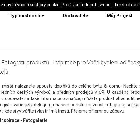
ze návštěvnosti soubory cookie. Používáním tohoto webu s tím souhlasí
Typ místnosti
Dodavatelé
Můj Projekt
 Fotografií produktů - inspirace pro Vaše bydlení od čes
elů.
 místě naleznete spousty doplňků do celého bytu či domu. Nechte s
předních českých výrobců a předních prodejců v ČR. U každého prod
 o dodavateli a také informace o značce, můžete produkt ohodnotit,n
 registrované uživatele je na našem portálu možnost fotografie si uká
t, kde si vytváříte i vlastní místnosti. Přejeme příjemnou zábavu.
 Inspirace - Fotogalerie