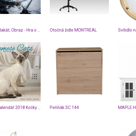
Posters Plakát, Obraz - Hra o Trůny (Game of Thrones) - White Walker, (91,5 x 61 cm)
Otočná židle MONTREAL
Posters Kalendář 2018 Kočky - Siamese
Peřiňák SC 144