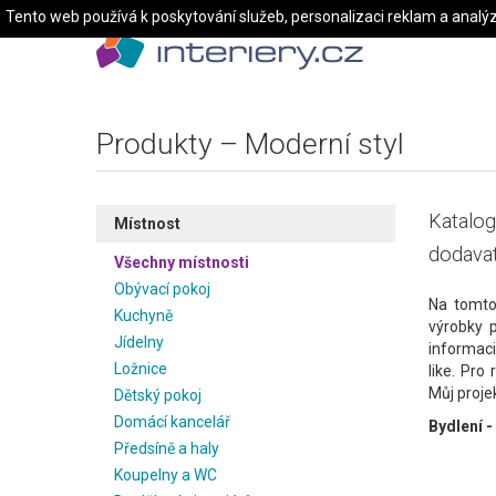
Tento web používá k poskytování služeb, personalizaci reklam a analý
Produkty – Moderní styl
Katalog
Místnost
dodavat
Všechny místnosti
Obývací pokoj
Na tomto
Kuchyně
výrobky 
Jídelny
informaci
Ložnice
like. Pro
Můj projek
Dětský pokoj
Domácí kancelář
Bydlení -
Předsíně a haly
Koupelny a WC