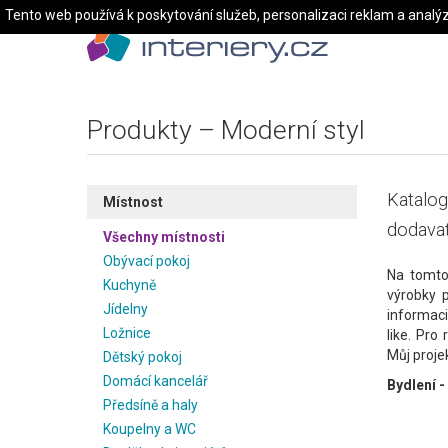
Tento web používá k poskytování služeb, personalizaci reklam a analý
Produkty – Moderní styl
Katalog
Místnost
dodavat
Všechny místnosti
Obývací pokoj
Na tomto
Kuchyně
výrobky 
Jídelny
informaci
Ložnice
like. Pro
Můj projek
Dětský pokoj
Domácí kancelář
Bydlení -
Předsíně a haly
Koupelny a WC