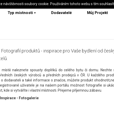
ze návštěvnosti soubory cookie. Používáním tohoto webu s tím souhlasí
Typ místnosti
Dodavatelé
Můj Projekt
 Fotografií produktů - inspirace pro Vaše bydlení od čes
elů.
 místě naleznete spousty doplňků do celého bytu či domu. Nechte s
předních českých výrobců a předních prodejců v ČR. U každého prod
 o dodavateli a také informace o značce, můžete produkt ohodnotit,n
 registrované uživatele je na našem portálu možnost fotografie si uká
t, kde si vytváříte i vlastní místnosti. Přejeme příjemnou zábavu.
 Inspirace - Fotogalerie