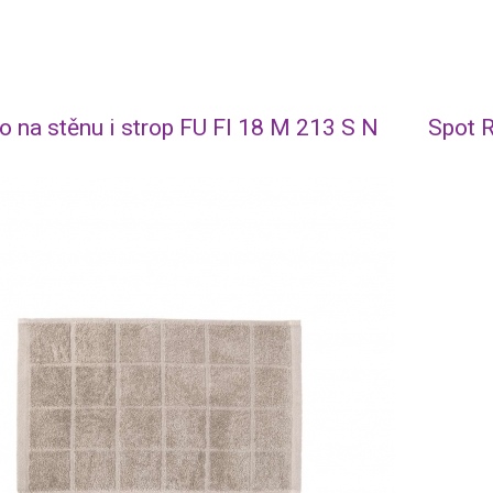
lo na stěnu i strop FU FI 18 M 213 S N