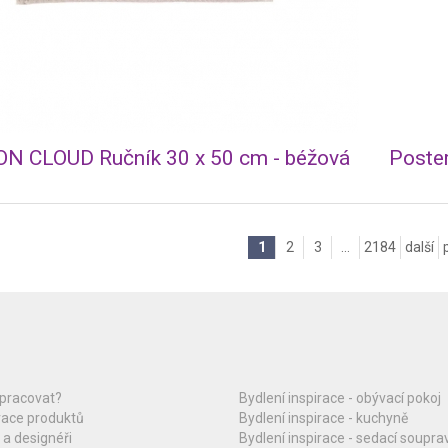
N CLOUD Ručník 30 x 50 cm - béžová
1
2
3
...
2184
další
upracovat?
Bydlení inspirace - obývací pokoj
race produktů
Bydlení inspirace - kuchyně
 a designéři
Bydlení inspirace - sedací soupra