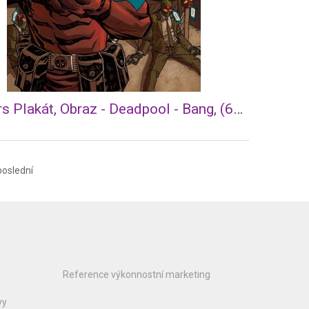
Posters Plakát, Obraz - Deadpool - Bang, (61 x 91,5 cm)
poslední
Reference výkonnostní marketing
vy