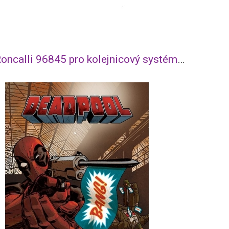
Spot Roncalli 96845 pro kolejnicový systém URail – matný chrom