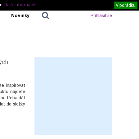
te.
Další informace
V pořádku
Novinky
Přihlásit se
kých
e inspirovat
uktu najdete
ebo třeba dát
dat do složky