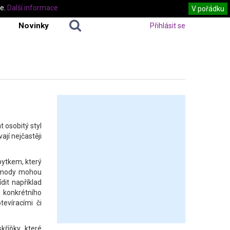
te.
Další informace
V pořádku
Novinky
Přihlásit se
 osobitý styl
jí nejčastěji
bytkem, který
 Komody mohou
dit například
 konkrétního
evíracími či
kříňky, které