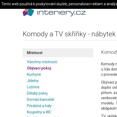
Tento web používá k poskytování služeb, personalizaci reklam a analý
Komody a TV skříňky - nábytek
Komody 
Místnost
Všechny místnosti
Komody mo
Obývací pokoj
u Vás dom
Kuchyně
v provede
Jídelny
Obývací p
Ložnice
doplní ce
přitom za
Dětský pokoj
venkovsk
Domácí kancelář
modelu. 
Předsíně a haly
sklápěcími
Koupelny a WC
TV skříňk