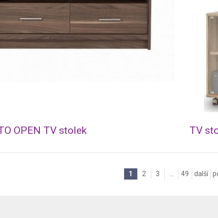
O OPEN TV stolek
TV st
1
2
3
...
49
další
p