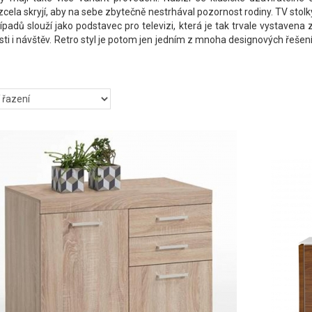
 zcela skryjí, aby na sebe zbytečně nestrhával pozornost rodiny. TV stolk
řípadů slouží jako podstavec pro televizi, která je tak trvale vystavena
i i návštěv. Retro styl je potom jen jedním z mnoha designových řeše