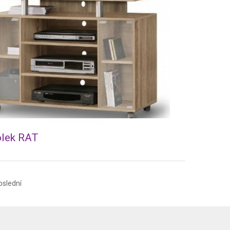
olek RAT
oslední