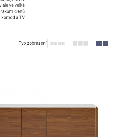
y ale ve velké
 zrakům členů
ní komod a TV
Typ zobrazení