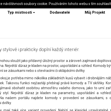
ze návštěvnosti soubory cookie. Používáním tohoto webu s tím souhlasí
Typ místnosti
Dodavatelé
Můj Projekt
stylově i prakticky doplní každý interiér.
hou sloužit jako přídavný úložný prostor a zároveň zajímavě doplňovat
a. Největší důraz je kladen na prostor, uspořádání a vzhled. Komody býva
ní se zásuvkami nebo s otevíracími či sklápěcími dvířky.
okoj je potřeba mimo několika základních kusů vybavit i drobnějším ná
lek. Takovou funkci nejčastěji přebírají právě komody a TV skříňky.
jímavě obohatit osobitou atmosféru vašeho domova, jako to umí zaří
ý styl. Největší důraz je kladen na parametry, uspořádání a vzhled
Na našem portálu najdete komody v provedení se zásuvkami, s ot
 dvířky.
y mají také více variant provedení. Nabízí se klasické uzavíratelné s