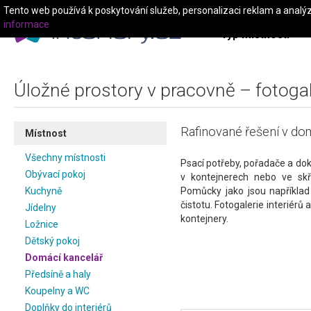
Tento web používá k poskytování služeb, personalizaci reklam a analý
informace
Typ místnosti
Úložné prostory v pracovně – fotogal
Rafinované řešení v dom
Místnost
Všechny místnosti
Psací potřeby, pořadače a d
Obývací pokoj
v kontejnerech nebo ve skří
Kuchyně
Pomůcky jako jsou například
čistotu. Fotogalerie interiérů 
Jídelny
kontejnery.
Ložnice
Dětský pokoj
Domácí kancelář
Předsíně a haly
Koupelny a WC
Doplňky do interiérů