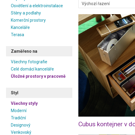
Osvětlení a elektroinstalace
Stěny a podlahy
Komerční prostory
Kanceláře
Terasa
Zaměřeno na
Všechny fotografie
Celé domácí kanceláře
Úložné prostory v pracovně
Styl
Všechny styly
Moderní
Tradiční
Cubus kontejner v d
Designový
Venkovský