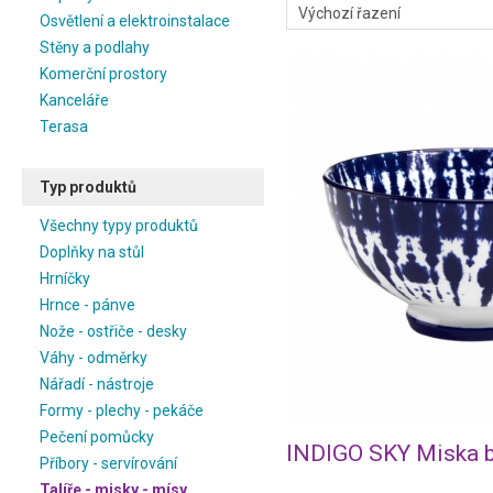
Osvětlení a elektroinstalace
Stěny a podlahy
Komerční prostory
Kanceláře
Terasa
Typ produktů
Všechny typy produktů
Doplňky na stůl
Hrníčky
Hrnce - pánve
Nože - ostřiče - desky
Váhy - odměrky
Nářadí - nástroje
Formy - plechy - pekáče
Pečení pomůcky
INDIGO SKY Miska b
Příbory - servírování
Talíře - misky - mísy