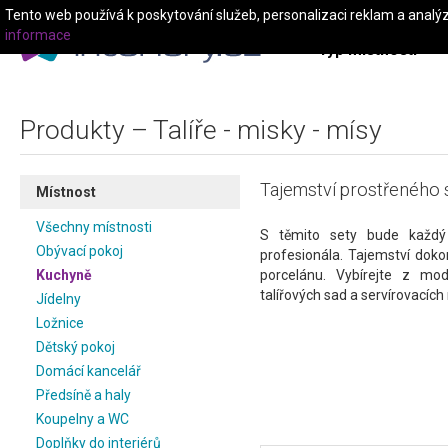
Tento web používá k poskytování služeb, personalizaci reklam a analý
informace
Typ místnosti
Produkty – Talíře - misky - mísy
Tajemství prostřeného s
Místnost
Všechny místnosti
S těmito sety bude každý
Obývací pokoj
profesionála. Tajemství doko
Kuchyně
porcelánu. Vybírejte z mo
talířových sad a servírovacích
Jídelny
Ložnice
Dětský pokoj
Domácí kancelář
Předsíně a haly
Koupelny a WC
Doplňky do interiérů