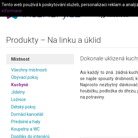
Tento web používá k poskytování služeb, personalizaci reklam a analý
informace
Typ místnosti
Produkty – Na linku a úklid
Dokonale uklizená kuch
Místnost
Všechny místnosti
Asi každý to zná: žádná kuc
Obývací pokoj
se najde spousty drobností, k
Kuchyně
Naprosto nezbytný dávkovač
houbičku, podložka do dřezu,
Jídelny
na potraviny.
Ložnice
Dětský pokoj
Domácí kancelář
Předsíně a haly
Koupelny a WC
Doplňky do interiérů