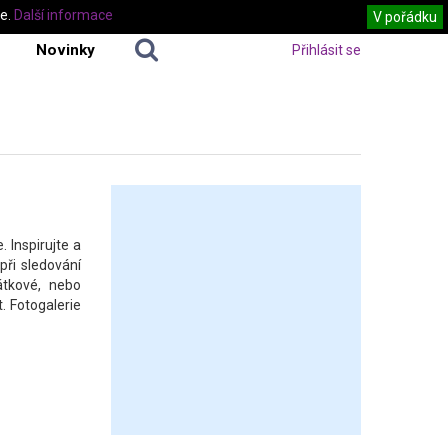
te.
Další informace
V pořádku
Novinky
Přihlásit se
. Inspirujte a
při sledování
átkové, nebo
. Fotogalerie