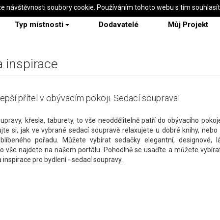
ze návštěvnosti soubory cookie. Používáním tohoto webu s tím souhlasí
Typ místnosti
Dodavatelé
Můj Projekt
a inspirace
lepší přítel v obývacím pokoji. Sedací souprava!
upravy, křesla, taburety, to vše neoddělitelně patří do obývacího pokoje
jte si, jak ve vybrané sedací soupravě relaxujete u dobré knihy, nebo 
blíbeného pořadu. Můžete vybírat sedačky elegantní, designové, l
o vše najdete na našem portálu. Pohodlně se usaďte a můžete vybírat
a inspirace pro bydlení - sedací soupravy.