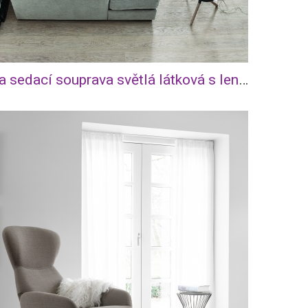
Cenova sedací souprava světlá látková s lenoškou