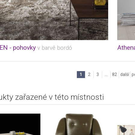
N - pohovky
Athen
v barvě bordó
1
2
3
...
82
další
p
kty zařazené v této místnosti