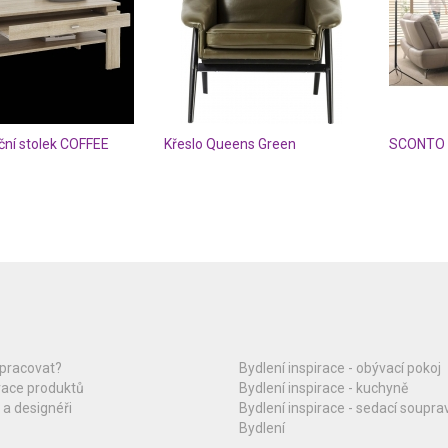
ční stolek COFFEE
Křeslo Queens Green
upracovat?
Bydlení inspirace - obývací pokoj
race produktů
Bydlení inspirace - kuchyně
 a designéři
Bydlení inspirace - sedací soupra
Bydlení