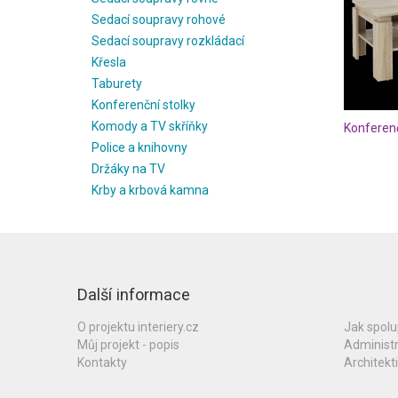
Sedací soupravy rohové
Sedací soupravy rozkládací
Křesla
Taburety
Konferenční stolky
Komody a TV skříňky
Konferen
Police a knihovny
Držáky na TV
Krby a krbová kamna
Další informace
O projektu interiery.cz
Jak spol
Můj projekt - popis
Administ
Kontakty
Architekti