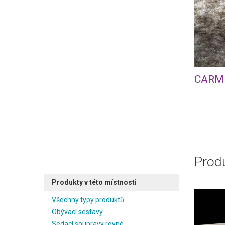
CARME
Produ
Produkty v této místnosti
Všechny typy produktů
Obývací sestavy
Sedací soupravy rovné