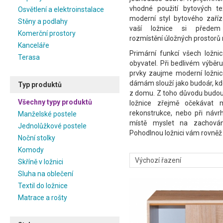
vhodné použití bytových tex
Osvětlení a elektroinstalace
moderní styl bytového zaříz
Stěny a podlahy
vaší ložnice si přede
Komerční prostory
rozmístění úložných prostorů n
Kanceláře
Primární funkcí všech ložni
Terasa
obyvatel. Při bedlivém výběru
prvky zaujme moderní ložnic
dámám slouží jako budoár, kd
Typ produktů
z domu. Z toho důvodu budou
Všechny typy produktů
ložnice zřejmě očekávat
rekonstrukce, nebo při návr
Manželské postele
místě myslet na zachován
Jednolůžkové postele
Pohodlnou ložnici vám rovněž z
Noční stolky
Komody
Skříně v ložnici
Sluha na oblečení
Textil do ložnice
Matrace a rošty