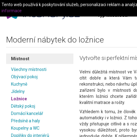
Tento web používá k poskytování služeb, personalizaci reklam a analý
informace
Typ místnosti
Moderní nábytek do ložnice
Vytvořte si perfektní m
Místnost
Všechny místnosti
Velmi důležitá místnost ve 
Obývací pokoj
cítit dobře a která Vám t
Kuchyně
rekonstrukci, nebo návrhu úpl
zařízení bylo v místnosti d
Jídelny
kterém ložnici chcete zaříd
Ložnice
kvalitní matrace a rošty.
Dětský pokoj
Vzhledem k tomu, že člověk st
Domácí kancelář
automaticky i v ložnici. Z toh
Předsíně a haly
vždy přistupuje citlivě a s
Koupelny a WC
vysokou důležitost, proto by
Doplňky do interiérů
jednoduše dobře. K příjemném