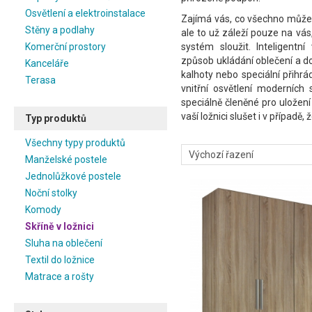
Osvětlení a elektroinstalace
Zajímá vás, co všechno může
Stěny a podlahy
ale to už záleží pouze na vás
Komerční prostory
systém sloužit. Inteligentn
způsob ukládání oblečení a d
Kanceláře
kalhoty nebo speciální přihrá
Terasa
vnitřní osvětlení moderních 
speciálně členěné pro ulože
vaší ložnici slušet i v případě, 
Typ produktů
Všechny typy produktů
Manželské postele
Jednolůžkové postele
Noční stolky
Komody
Skříně v ložnici
Sluha na oblečení
Textil do ložnice
Matrace a rošty