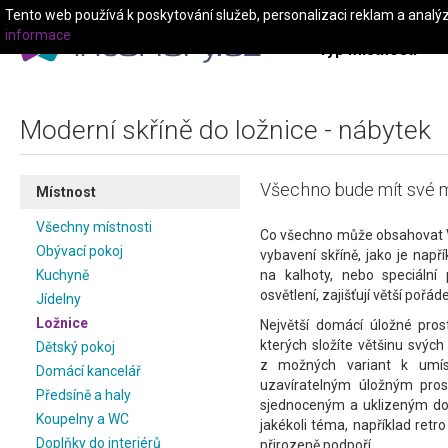
Tento web používá k poskytování služeb, personalizaci reklam a analý
informace
Typ místnosti
Moderní skříně do ložnice - nábytek
Všechno bude mít své m
Místnost
Všechny místnosti
Co všechno může obsahovat Va
Obývací pokoj
vybavení skříně, jako je např
Kuchyně
na kalhoty, nebo speciální 
osvětlení, zajišťují větší pořád
Jídelny
Ložnice
Největší domácí úložné pros
kterých složíte většinu svých
Dětský pokoj
z možných variant k umíst
Domácí kancelář
uzavíratelným úložným pros
Předsíně a haly
sjednoceným a uklizeným doj
Koupelny a WC
jakékoli téma, například retro
Doplňky do interiérů
přirozeně podpoří.