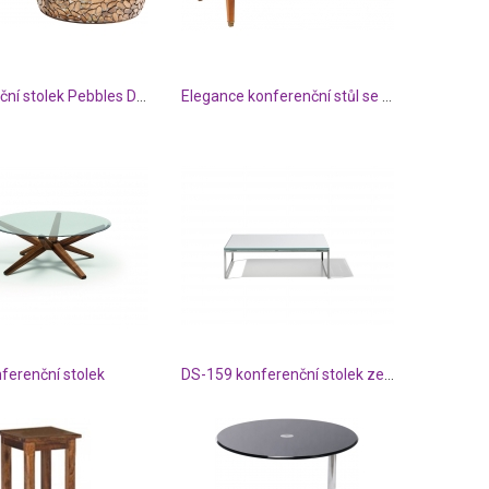
Konferenční stolek Pebbles Deluxe měděný - set 2 ks
Elegance konferenční stůl se sklem
ferenční stolek
DS-159 konferenční stolek ze skla