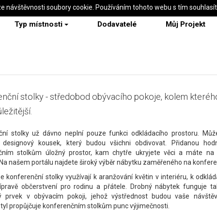
ze návštěvnosti soubory cookie. Používáním tohoto webu s tím souhlasí
Typ místnosti
Dodavatelé
Můj Projekt
nční stolky - středobod obývacího pokoje, kolem kteréh
ležitější.
ční stolky už dávno neplní pouze funkci odkládacího prostoru. Může
í designový kousek, který budou všichni obdivovat. Přidanou ho
čním stolkům úložný prostor, kam chytře ukryjete věci a máte na 
 Na našem portálu najdete široký výběr nábytku zaměřeného na konferen
e konferenční stolky využívají k aranžování květin v interiéru, k odklád
řípravě občerstvení pro rodinu a přátele. Drobný nábytek funguje ta
ý prvek v obývacím pokoji, jehož výstřednost budou vaše návštěv
tyl propůjčuje konferenčním stolkům punc výjimečnosti.