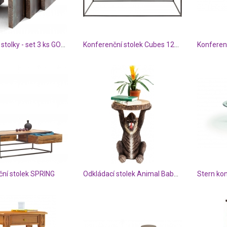
Přístavné stolky - set 3 ks GOA 3528
Konferenční stolek Cubes 120×60 cm
ní stolek SPRING
Odkládací stolek Animal Baboon
Stern kon