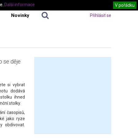
te.
Další informace
V pořádku
Novinky
Přihlásit se
o se děje
te si vybrat
dnotu dodává
stolku ihned
ční stolky.
ání časopisů,
ké jako ryze
y obdivovat.