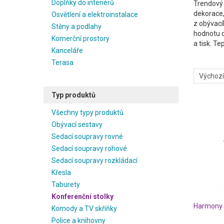
Doplňky do interiérů
Trendový 
dekorace,
Osvětlení a elektroinstalace
z obývací
Stěny a podlahy
hodnotu d
Komerční prostory
a tisk. Te
Kanceláře
Terasa
Typ produktů
Všechny typy produktů
Obývací sestavy
Sedací soupravy rovné
Sedací soupravy rohové
Sedací soupravy rozkládací
Křesla
Taburety
Konferenční stolky
Komody a TV skříňky
Police a knihovny