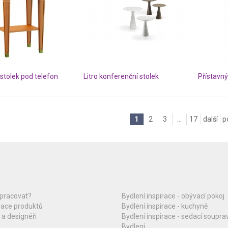
tolek pod telefon
Litro konferenční stolek
Přístavn
1
2
3
...
17
další
p
upracovat?
Bydlení inspirace - obývací pokoj
race produktů
Bydlení inspirace - kuchyně
 a designéři
Bydlení inspirace - sedací soupra
Bydlení