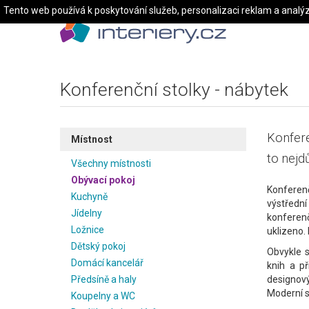
Tento web používá k poskytování služeb, personalizaci reklam a analý
Konferenční stolky - nábytek
Konfere
Místnost
to nejdů
Všechny místnosti
Obývací pokoj
Konferen
Kuchyně
výstředn
Jídelny
konferen
Ložnice
uklizeno.
Dětský pokoj
Obvykle s
Domácí kancelář
knih a p
Předsíně a haly
designov
Moderní s
Koupelny a WC