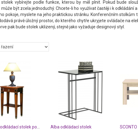
stolek vybírejte podle funkce, kterou by měl plnit. Pokud bude slouž
 může být zcela jednoduchý. Chcete-li ho využívat častěji i k odkládání a
ho pokoje, myslete na jeho praktickou stránku. Konferenčním stolkům t
odává právě úložný prostor, do kterého chytře ukryjete ovládače na ele
prve pak bude stolek uklizený, stejně jako vyžaduje designový styl.
Harmony odkládací stolek pod telefon
Alba odkládací stolek