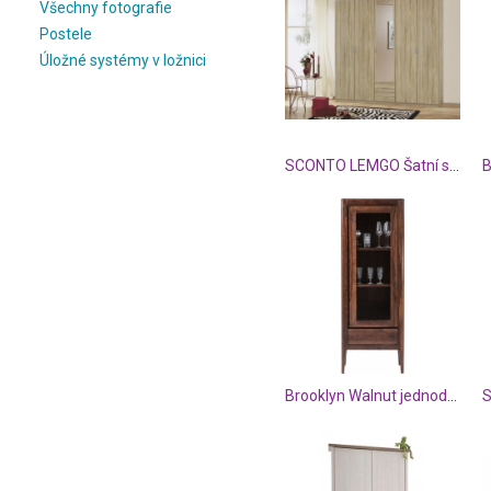
Všechny fotografie
Postele
Úložné systémy v ložnici
SCONTO LEMGO Šatní skříň
B
Brooklyn Walnut jednodvéřová skříň s vitrínou
S