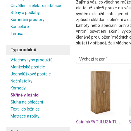
Zajímá vás, co všechno může
Osvětlení a elektroinstalace
ale to už záleží pouze na vás
Stěny a podlahy
systém sloužit. Inteligentn
Komerční prostory
způsob ukládání oblečení a d
kalhoty nebo speciální přihrá
Kanceláře
vnitřní osvětlení skříní, vý
Terasa
členěné pro uložení módních d
slušet i v případě, že jí vládne
Typ produktů
Všechny typy produktů
Manželské postele
Jednolůžkové postele
Noční stolky
Komody
Skříně v ložnici
Sluha na oblečení
Textil do ložnice
Matrace a rošty
Šatní skříň TULUZA TU-01