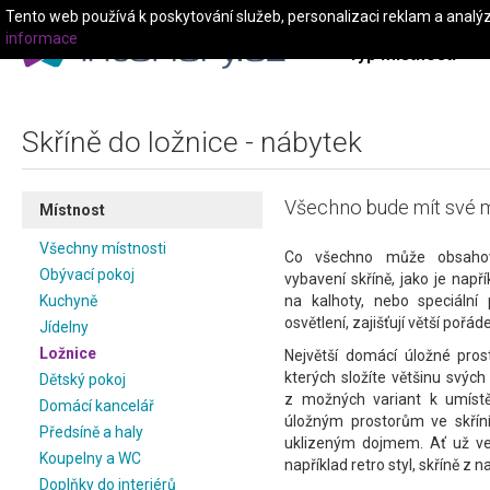
Tento web používá k poskytování služeb, personalizaci reklam a analý
informace
Typ místnosti
Skříně do ložnice - nábytek
Všechno bude mít své m
Místnost
Všechny místnosti
Co všechno může obsahovat
Obývací pokoj
vybavení skříně, jako je např
Kuchyně
na kalhoty, nebo speciální 
osvětlení, zajišťují větší pořád
Jídelny
Ložnice
Největší domácí úložné pros
kterých složíte většinu svých
Dětský pokoj
z možných variant k umístěn
Domácí kancelář
úložným prostorům ve skřín
Předsíně a haly
uklizeným dojmem. Ať už ve 
Koupelny a WC
například retro styl, skříně z 
Doplňky do interiérů