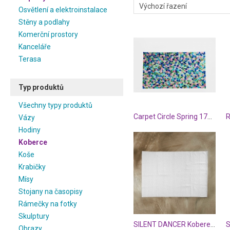
Osvětlení a elektroinstalace
Stěny a podlahy
Komerční prostory
Kanceláře
Terasa
Typ produktů
Všechny typy produktů
Carpet Circle Spring 170x240cm
Vázy
Hodiny
Koberce
Koše
Krabičky
Mísy
Stojany na časopisy
Rámečky na fotky
Skulptury
SILENT DANCER Koberec rybí kost 120 x 70 cm - šedá/bílá
S
Obrazy