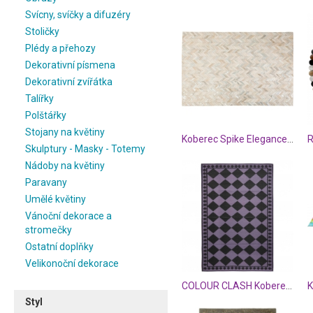
Svícny, svíčky a difuzéry
Stoličky
Plédy a přehozy
Dekorativní písmena
Dekorativní zvířátka
Talířky
Polštářky
Stojany na květiny
Koberec Spike Elegance 170×240 cm
Skulptury - Masky - Totemy
Nádoby na květiny
Paravany
Umělé květiny
Vánoční dekorace a
stromečky
Ostatní doplňky
Velikonoční dekorace
COLOUR CLASH Koberec venkovní 150 x 90 cm - černá/fialová
Styl