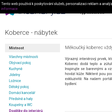
Tento web používá k poskytování služeb, personalizaci reklam a analý
informace
Typ místnosti
Koberce - nábytek
Měkoučký koberec vždy
Místnost
Všechny místnosti
Výrazný interiérový prvek, k
Obývací pokoj
Koberec dodá teplo a zútu
Kuchyně
Inspirujte se barevnými a v
hovězí kůže. Některé jsou po
Jídelny
exkluzivitě. Na našem portál
Ložnice
bydlení.
Dětský pokoj
Domácí kancelář
Předsíně a haly
Koupelny a WC
Doplňky do interiérů