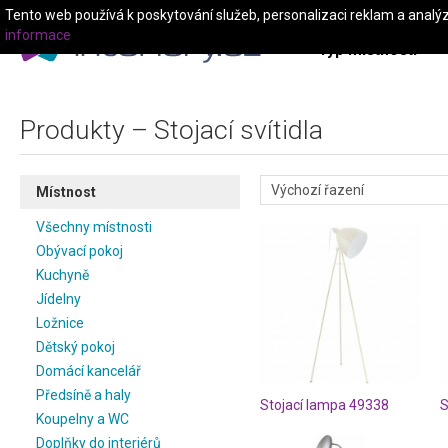
Tento web používá k poskytování služeb, personalizaci reklam a analý
informace
Typ místnosti
Produkty – Stojací svítidla
Místnost
Všechny místnosti
Obývací pokoj
Kuchyně
Jídelny
Ložnice
Dětský pokoj
Domácí kancelář
Předsíně a haly
Stojací lampa 49338
Koupelny a WC
Doplňky do interiérů