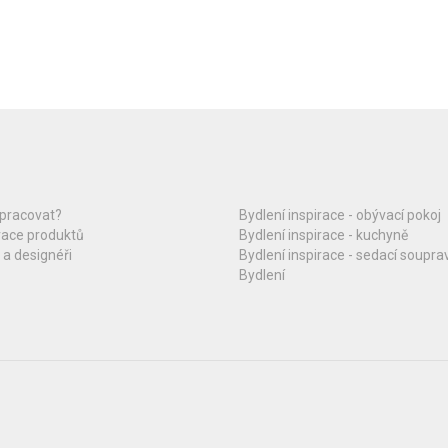
upracovat?
Bydlení inspirace - obývací pokoj
race produktů
Bydlení inspirace - kuchyně
 a designéři
Bydlení inspirace - sedací soupra
Bydlení