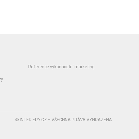
Reference výkonnostní marketing
vy
© INTERIERY.CZ – VŠECHNA PRÁVA VYHRAZENA