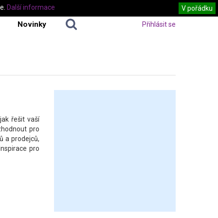
te.
Další informace
V pořádku
Novinky
Přihlásit se
ak řešit vaší
ozhodnout pro
ů a prodejců,
Inspirace pro