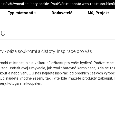
ze návštěvnosti soubory cookie. Používáním tohoto webu s tím souhlasí
Typ místnosti
Dodavatelé
Můj Projekt
WC
y - oáza soukromí a čistoty. Inspirace pro vás.
malá místnost, ale s velkou důležitostí pro vaše bydlení! Podívejte se j
 zda umístit dvoj-umyvadlo, jak zvolit barevné kombinace, zda se r
kout a nebo vanu... U nás najdete inspiraci od předních českých výrobc
ud najdete vhodné řešení, tak i víte kde můžete produkty zakoupit. 
iery. Fotogalerie koupelen.