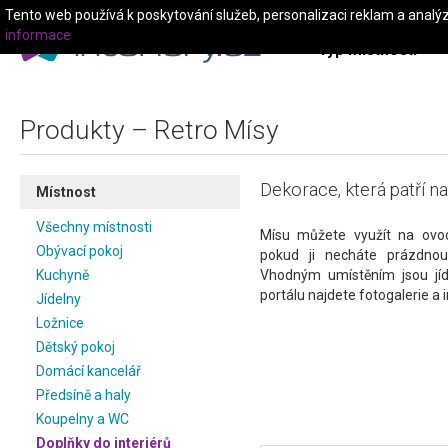
Tento web používá k poskytování služeb, personalizaci reklam a analý
informace
Typ místnosti
Produkty – Retro Mísy
Dekorace, která patří na 
Místnost
Všechny místnosti
Mísu můžete využít na ovoc
Obývací pokoj
pokud ji necháte prázdnou,
Kuchyně
Vhodným umístěním jsou jíd
portálu najdete fotogalerie a i
Jídelny
Ložnice
Dětský pokoj
Domácí kancelář
Předsíně a haly
Koupelny a WC
Doplňky do interiérů