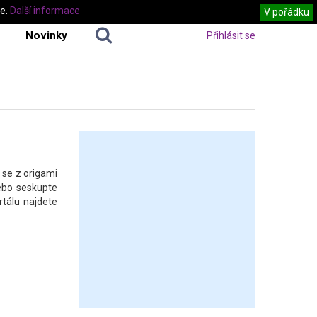
te.
Další informace
V pořádku
Novinky
Přihlásit se
 se z origami
ebo seskupte
tálu najdete