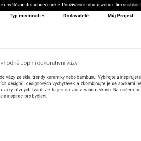
ze návštěvnosti soubory cookie. Používáním tohoto webu s tím souhlasí
Typ místnosti
Dodavatelé
Můj Projekt
r vhodně doplní dekorativní vázy.
de vázy ze skla, trendy keramiky nebo bambusu. Vybírejte a inspirujete
ovích designů, designových vychytávek a zkombinujte je se soškami n
nu vázy různých tvarů. Je to jen na vás a vašem vkusu. Na našem por
e a inspiraci pro bydlení.