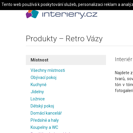
Tento web používá k poskytování služeb, personalizaci reklam a analý
Produkty – Retro Vázy
Interié
Místnost
Všechny místnosti
Najdete z
Obývací pokoj
tvarů, s
Kuchyně
tón v tó
fotogaleri
Jídelny
Ložnice
Dětský pokoj
Domácí kancelář
Předsíně a haly
Koupelny a WC