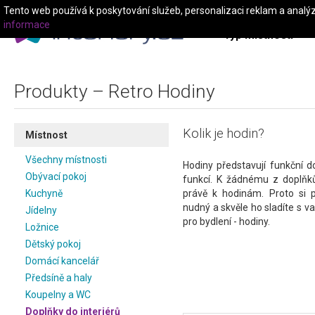
Tento web používá k poskytování služeb, personalizaci reklam a analý
informace
Typ místnosti
Produkty – Retro Hodiny
Kolik je hodin?
Místnost
Všechny místnosti
Hodiny představují funkční 
Obývací pokoj
funkcí. K žádnému z doplňků
Kuchyně
právě k hodinám. Proto si p
nudný a skvěle ho sladíte s va
Jídelny
pro bydlení - hodiny.
Ložnice
Dětský pokoj
Domácí kancelář
Předsíně a haly
Koupelny a WC
Doplňky do interiérů