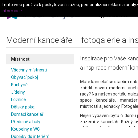
Tento web používá k poskytování služeb, personalizaci reklam a analý
informace
Typ místnosti
Moderní kanceláře – fotogalerie a in
Inspirace pro Vaše kanc
Místnost
a inspirace moderní kanc
Všechny místnosti
Obývací pokoj
Máte kancelář se starším ná
Kuchyně
zařídit novou moderní anebo
Jídelny
rady? Na našem portálu nalezn
Ložnice
space kanceláře, manažer
místnosti a jednačky. Fotogale
Dětský pokoj
Domácí kancelář
Nejen vybavení bytu či domu je
Předsíně a haly
zázemí v kanceláři. Každý b
většinu svého času, a proto by
Koupelny a WC
jsou velmi trendy moderní ka
Doplňky do interiérů