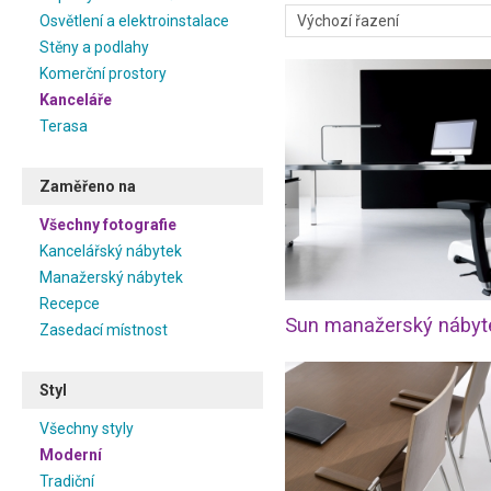
Inspirativní fotografie mod
Osvětlení a elektroinstalace
zařizování kanceláře a při 
Stěny a podlahy
rozložení. Pěkná a příjemná
Komerční prostory
pracovnímu výkonu a stimula
ve více kreativním oboru, b
Kanceláře
barevnější prostředí. V klasic
Terasa
prezentační vzhled kancelá
kanceláře.
Zaměřeno na
Inspirujte se a zvelebte si 
produkty určené jak pro mana
Všechny fotografie
zasedací místnost. Stačí si
Kancelářský nábytek
vybavena, a máte vyhráno. Mod
Manažerský nábytek
ale i Vaše klienty.
Recepce
Zasedací místnost
Styl
Všechny styly
Moderní
Tradiční