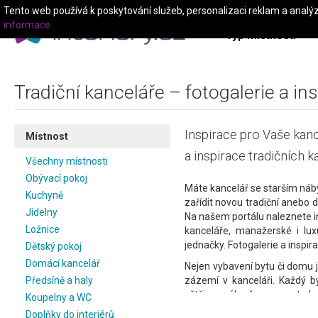
Tento web používá k poskytování služeb, personalizaci reklam a analý
informace
Typ místnosti
Tradiční kanceláře – fotogalerie a in
Inspirace pro Vaše kanc
Místnost
a inspirace tradičních ka
Všechny místnosti
Obývací pokoj
Máte kancelář se starším ná
Kuchyně
zařídit novou tradiční anebo d
Jídelny
Na našem portálu naleznete in
Ložnice
kanceláře, manažerské i lux
jednačky. Fotogalerie a inspira
Dětský pokoj
Domácí kancelář
Nejen vybavení bytu či domu je
Předsíně a haly
zázemí v kanceláři. Každý b
většinu svého času, a proto by
Koupelny a WC
jsou velmi trendy tradičních k
Doplňky do interiérů