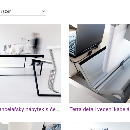
u pracovnímu výkonu a stimulaci nápadů a myšlenek. Pokud pracu
m oboru, bude se vám hodit spíše kreativnější a barevnější prostředí.
de je zapotřebí kultura a prezentační vzhled kanceláří, bude se hodit 
láře.
e se a zvelebte si své kancelářské prostory. Zde najdete produkty u
ou kancelář, tak i pro recepci či zasedací místnost. Stačí si zvolit st
elář vybavena, a máte vyhráno. Designové kanceláře jistě osloví nej
nty.
Terra kancelářský nábytek s černou podnoží
Terra detail vedení kabel