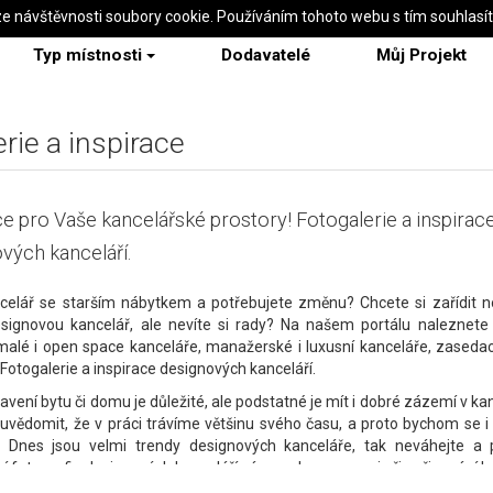
ze návštěvnosti soubory cookie. Používáním tohoto webu s tím souhlasí
Typ místnosti
Dodavatelé
Můj Projekt
rie a inspirace
ce pro Vaše kancelářské prostory! Fotogalerie a inspirac
vých kanceláří.
celář se starším nábytkem a potřebujete změnu? Chcete si zařídit no
signovou kancelář, ale nevíte si rady? Na našem portálu naleznete i
malé i open space kanceláře, manažerské i luxusní kanceláře, zasedac
 Fotogalerie a inspirace designových kanceláří.
avení bytu či domu je důležité, ale podstatné je mít i dobré zázemí v ka
 uvědomit, že v práci trávíme většinu svého času, a proto bychom se i v 
. Dnes jsou velmi trendy designových kanceláře, tak neváhejte a p
vní fotografie designových kanceláří vám mohou pomoci při zařizování ka
odného nábytku, barvy nebo rozložení. Pěkná a příjemná kancelář dok