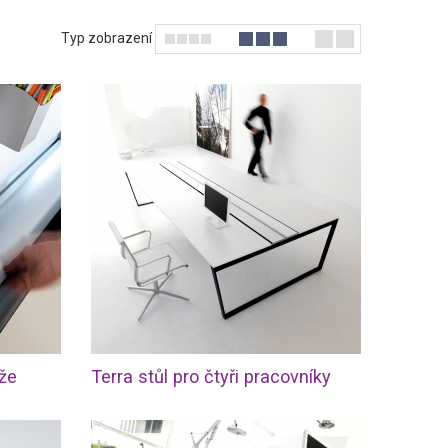
jete ve více
 V klasických
Typ zobrazení
spíše moderní
rčené jak pro
yl, ve kterém
en Vás, ale i
áže
Terra stůl pro čtyři pracovníky