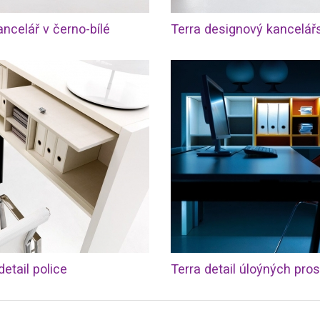
ancelář v černo-bílé
detail police
Terra detail úloýných pros