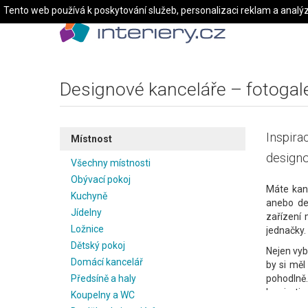
Tento web používá k poskytování služeb, personalizaci reklam a analý
Designové kanceláře – fotogale
Inspira
Místnost
designo
Všechny místnosti
Obývací pokoj
Máte kan
Kuchyně
anebo de
Jídelny
zařízení 
Ložnice
jednačky.
Dětský pokoj
Nejen vyb
Domácí kancelář
by si měl
Předsíně a haly
pohodlně
Inspirati
Koupelny a WC
výběru vh