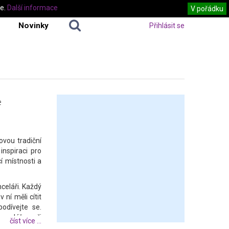
te.
Další informace
V pořádku
Novinky
Přihlásit se
e
vou tradiční
nspiraci pro
í místnosti a
nceláři. Každý
ní měli cítit
odívejte se.
nceláře a při
číst více ...
áže motivovat