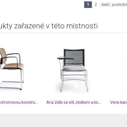
1
2
další
poslední
kty zařazené v této místnosti
Bit židle s chromovou konstrukcí
Ariz židle se sítí, stolkem a košem
Veris kan