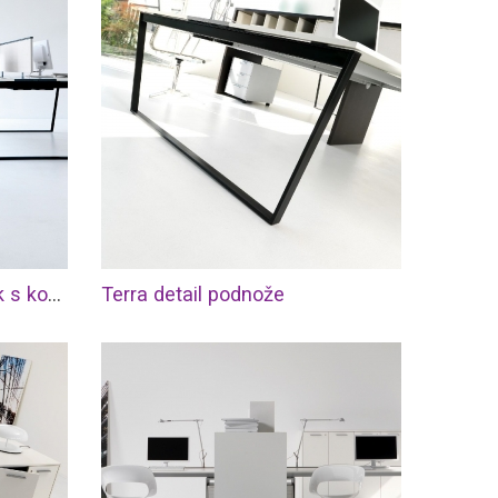
Terra kancelářský nábytek s kovovou podnoží
Terra detail podnože