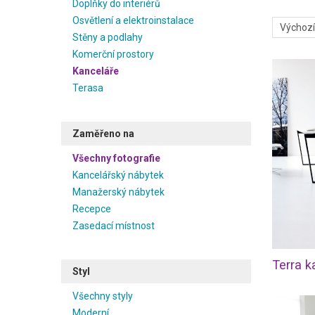
Doplňky do interiérů
k vyšším
Osvětlení a elektroinstalace
kreativní
Stěny a podlahy
oborech k
Komerční prostory
typ kance
Kanceláře
Inspirujt
Terasa
manažersk
bude kanc
Vaše klie
Zaměřeno na
Všechny fotografie
Kancelářský nábytek
Manažerský nábytek
Recepce
Zasedací místnost
Styl
Všechny styly
Moderní