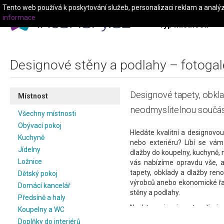
Tento web používá k poskytování služeb, personalizaci reklam a analý
informace
Typ místnosti
Designové stěny a podlahy – fotogale
Designové tapety, obkla
Místnost
neodmyslitelnou součás
Všechny místnosti
Obývací pokoj
Hledáte kvalitní a designovou
Kuchyně
nebo exteriéru? Líbí se vá
Jídelny
dlažby do koupelny, kuchyně, 
Ložnice
vás nabízíme opravdu vše, a
tapety, obklady a dlažby re
Dětský pokoj
výrobců anebo ekonomické řad
Domácí kancelář
stěny a podlahy.
Předsíně a haly
Nechte se inspirovat našimi 
Koupelny a WC
jak dlaždice či obklady vypad
Doplňky do interiérů