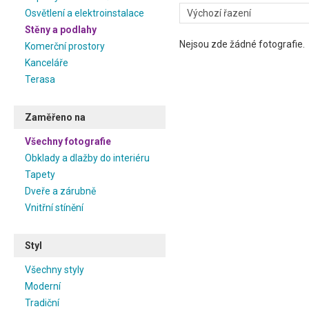
jakými doplňky je můžete ko
Osvětlení a elektroinstalace
bydlení i v designovém stylu.
Stěny a podlahy
Tapety v moderním stylu jsou
Nejsou zde žádné fotografie.
Komerční prostory
Oživte svůj interiér a zaměřte
Kanceláře
Terasa
Zaměřeno na
Všechny fotografie
Obklady a dlažby do interiéru
Tapety
Dveře a zárubně
Vnitřní stínění
Styl
Všechny styly
Moderní
Tradiční