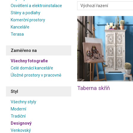
Preferujete designový styl? 
Osvětlení a elektroinstalace
určitě najdete pracovnu, která
Stěny a podlahy
Při zařizování je důležité zvol
Komerční prostory
abyste se cítili nejen pohodlně
Kanceláře
dlouhodobější práci. V naší 
Terasa
židlí i stolů, které oživí Vaš
domácích kanceláří pak jist
návštěvu. Mezi fotogaleriem
Zaměřeno na
inspirujte rozložením místnost
Všechny fotografie
Celé domácí kanceláře
Úložné prostory v pracovně
Taberna skříň
Styl
Všechny styly
Moderní
Tradiční
Designový
Venkovský