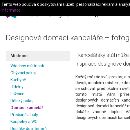
Tento web používá k poskytování služeb, personalizaci reklam a analý
informace
Typ místnosti
Designové domácí kanceláře – fotoga
I kancelářský stůl může 
Místnost
inspirace designové do
Všechny místnosti
Obývací pokoj
Každý má rád svůj prostor, a
Kuchyně
dovolí, ideálním místem, kd
Jídelny
se schovat před okolním svě
Ložnice
tomto místě Vám přine
designových domácích kanc
Dětský pokoj
designová domácí kancelář m
Domácí kancelář
dokáže vhodně doplnit Váš
Předsíně a haly
designových domácích kancelá
Koupelny a WC
Na portálu interiéry.cz najd
Doplňky do interiérů