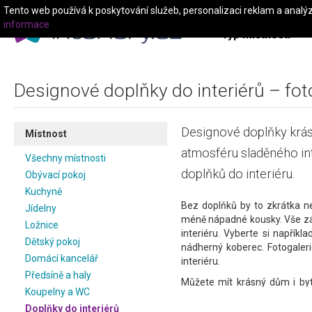
Tento web používá k poskytování služeb, personalizaci reklam a analý
informace
Typ místnosti
Designové doplňky do interiérů – foto
Designové doplňky krás
Místnost
atmosféru sladěného in
Všechny místnosti
doplňků do interiéru.
Obývací pokoj
Kuchyně
Bez doplňků by to zkrátka n
Jídelny
méně nápadné kousky. Vše zá
Ložnice
interiéru. Vyberte si napříkl
Dětský pokoj
nádherný koberec. Fotogaler
Domácí kancelář
interiéru.
Předsíně a haly
Můžete mít krásný dům i byt
Koupelny a WC
bydlení nemělo to pravé ko
Doplňky do interiérů
určitě ozvláštní Váš interiér