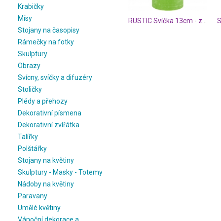
Krabičky
Mísy
RUSTIC Svíčka 13cm - zelená
Stojany na časopisy
Rámečky na fotky
Skulptury
Obrazy
Svícny, svíčky a difuzéry
Stoličky
Plédy a přehozy
Dekorativní písmena
Dekorativní zvířátka
Talířky
Polštářky
Stojany na květiny
Skulptury - Masky - Totemy
Nádoby na květiny
Paravany
Umělé květiny
Vánoční dekorace a