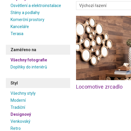
spoustu od designového stylu
Osvětlení a elektroinstalace
představu, aby Váš interiér by
Stěny a podlahy
Komerční prostory
Trh je bytovými doplňky
www.interiery.cz najdete dopl
Kanceláře
i zahraničních designérů, kt
Terasa
produkty. Prohlédněte si fotog
v moderním stylu.
Zaměřeno na
Všechny fotografie
Doplňky do interiérů
Styl
Locomotive zrcadlo
Všechny styly
Moderní
Tradiční
Designový
Venkovský
Retro