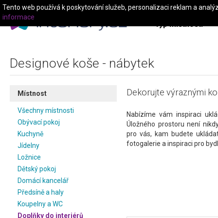
Tento web používá k poskytování služeb, personalizaci reklam a analý
informace
Typ místnosti
Designové koše - nábytek
Dekorujte výraznými koš
Místnost
Všechny místnosti
Nabízíme vám inspiraci uklá
Obývací pokoj
Úložného prostoru není nikdy
Kuchyně
pro vás, kam budete ukládat
fotogalerie a inspiraci pro bydl
Jídelny
Ložnice
Dětský pokoj
Domácí kancelář
Předsíně a haly
Koupelny a WC
Doplňky do interiérů