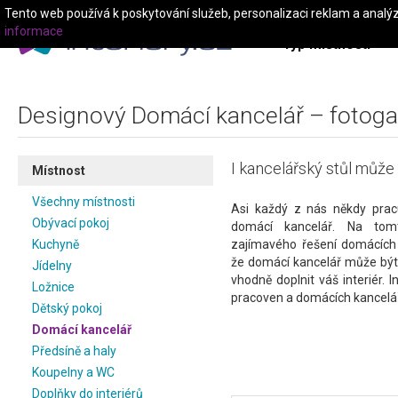
Tento web používá k poskytování služeb, personalizaci reklam a analý
informace
Typ místnosti
Designový Domácí kancelář – fotogal
I kancelářský stůl může m
Místnost
Všechny místnosti
Asi každý z nás někdy pra
Obývací pokoj
domácí kancelář. Na to
Kuchyně
zajímavého řešení domácích 
že domácí kancelář může být
Jídelny
vhodně doplnit váš interiér. I
Ložnice
pracoven a domácích kancelář
Dětský pokoj
Domácí kancelář
Předsíně a haly
Koupelny a WC
Doplňky do interiérů