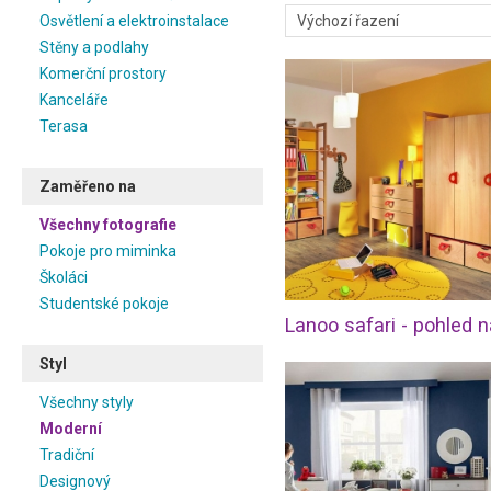
jak vybavit moderní dětský p
Osvětlení a elektroinstalace
styl, věřte, že sestavíte pr
Stěny a podlahy
krásné, ale i bezpečné. Dět
Komerční prostory
mnoha barvách, a proto mů
vytvořit návrh určený přímo n
Kanceláře
Terasa
Čeští výrobci kladou důraz 
materiálu. Pokud si zvolí
moderním stylu, získáte fun
Zaměřeno na
Vybírat můžete z různých va
můžete se podívat na inspirač
Všechny fotografie
najít i jednolivé produkty od 
Pokoje pro miminka
Bojíte se, že děti odsrosto
Školáci
přední čeští výrobci myslí
Studentské pokoje
proměnit po malých změná
inspirace dětského pokoje naj
Styl
Všechny styly
Moderní
Tradiční
Designový