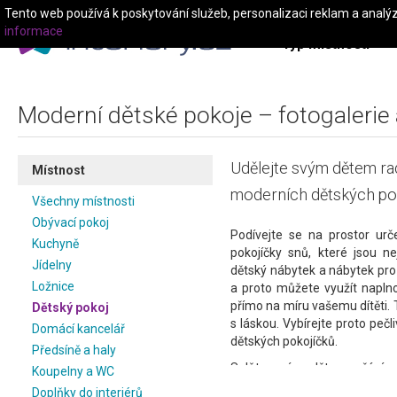
Tento web používá k poskytování služeb, personalizaci reklam a analý
informace
Typ místnosti
Moderní dětské pokoje – fotogalerie 
Udělejte svým dětem rad
Místnost
moderních dětských po
Všechny místnosti
Obývací pokoj
Podívejte se na prostor ur
Kuchyně
pokojíčky snů, které jsou n
Jídelny
dětský nábytek a nábytek pr
Ložnice
a proto můžete využít naplno
přímo na míru vašemu dítěti. 
Dětský pokoj
s láskou. Vybírejte proto pečl
Domácí kancelář
dětských pokojíčků.
Předsíně a haly
Splňte svým dětem přání a 
Koupelny a WC
závodníka nebo princeznu. V 
Doplňky do interiérů