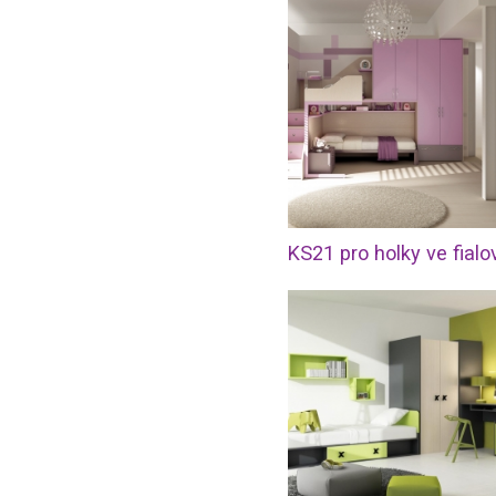
KS21 pro holky ve fialo