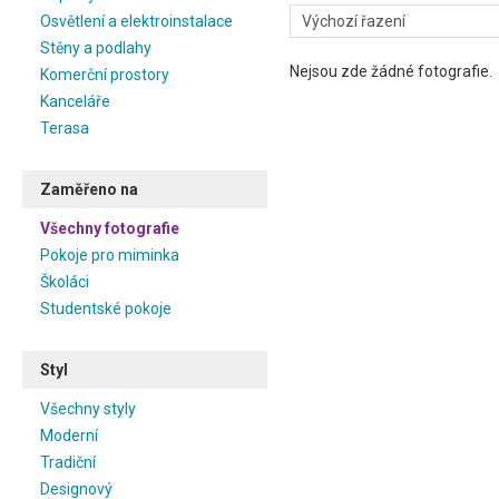
jak vybavit venkovský dětský 
Osvětlení a elektroinstalace
styl, věřte, že sestavíte pr
Stěny a podlahy
krásné, ale i bezpečné. Dět
Nejsou zde žádné fotografie.
Komerční prostory
mnoha barvách, a proto mů
vytvořit návrh určený přímo n
Kanceláře
Terasa
Čeští výrobci kladou důraz 
materiálu. Pokud si zvolí
venkovském stylu, získáte f
Zaměřeno na
Vybírat můžete z různých va
můžete se podívat na inspirač
Všechny fotografie
najít i jednotlivé produkty od
Pokoje pro miminka
Bojíte se, že děti odsrosto
Školáci
přední čeští výrobci myslí
Studentské pokoje
proměnit po malýc
pokoj. Všechny
inspirace
kategorii
.
Styl
Všechny styly
Moderní
Tradiční
Designový