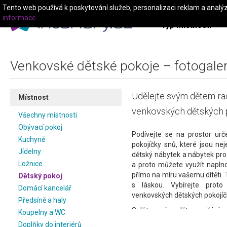
Tento web používá k poskytování služeb, personalizaci reklam a analý
informace
Typ místnosti
Venkovské dětské pokoje – fotogaleri
Udělejte svým dětem rad
Místnost
venkovských dětských 
Všechny místnosti
Obývací pokoj
Podívejte se na prostor ur
Kuchyně
pokojíčky snů, které jsou ne
Jídelny
dětský nábytek a nábytek pr
Ložnice
a proto můžete využít naplno
přímo na míru vašemu dítěti. 
Dětský pokoj
s láskou. Vybírejte proto
Domácí kancelář
venkovských dětských pokojíč
Předsíně a haly
Splňte svým dětem přání a 
Koupelny a WC
závodníka nebo princeznu. V 
Doplňky do interiérů