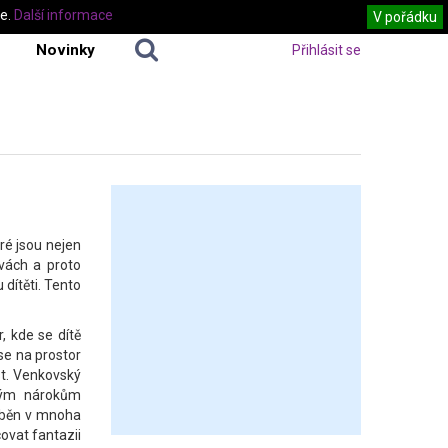
te.
Další informace
V pořádku
Novinky
Přihlásit se
ré jsou nejen
vách a proto
dítěti. Tento
r, kde se dítě
se na prostor
st. Venkovský
ckým nárokům
ráběn v mnoha
ovat fantazii