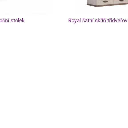
oční stolek
Royal šatní skříň třídveřo