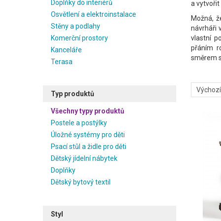
Doplňky do interiérů
a vytvořit
Osvětlení a elektroinstalace
Možná, že
Stěny a podlahy
návrháři 
Komerční prostory
vlastní 
přáním r
Kanceláře
směrem se
Terasa
Typ produktů
Všechny typy produktů
Postele a postýlky
Úložné systémy pro děti
Psací stůl a židle pro děti
Dětský jídelní nábytek
Doplňky
Dětský bytový textil
Styl