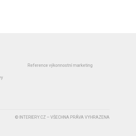
Reference výkonnostní marketing
vy
© INTERIERY.CZ – VŠECHNA PRÁVA VYHRAZENA