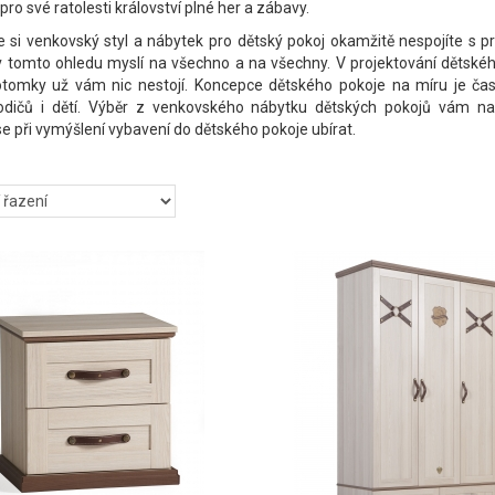
 pro své ratolesti království plné her a zábavy.
 si venkovský styl a nábytek pro dětský pokoj okamžitě nespojíte s p
v tomto ohledu myslí na všechno a na všechny. V projektování dětské
potomky už vám nic nestojí. Koncepce dětského pokoje na míru je ča
odičů i dětí. Výběr z venkovského nábytku dětských pokojů vám na
 při vymýšlení vybavení do dětského pokoje ubírat.