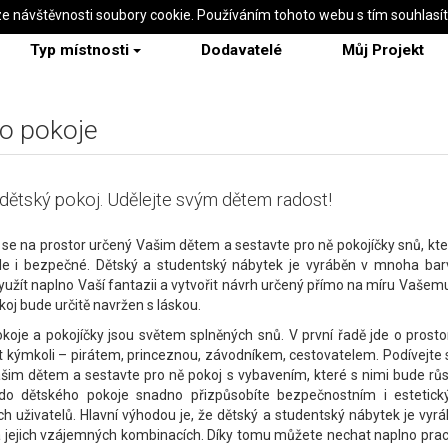
ze návštěvnosti soubory cookie. Používáním tohoto webu s tím souhlasí
Typ místnosti
Dodavatelé
Můj Projekt
o pokoje
dětský pokoj. Udělejte svým dětem radost!
 se na prostor určený Vašim dětem a sestavte pro ně pokojíčky snů, kte
ale i bezpečné. Dětský a studentský nábytek je vyráběn v mnoha bar
užít naplno Vaší fantazii a vytvořit návrh určený přímo na míru Vašemu 
koj bude určitě navržen s láskou.
koje a pokojíčky jsou světem splněných snů. V první řadě jde
o prosto
 kýmkoli – pirátem, princeznou, závodníkem, cestovatelem. Podívejte 
šim dětem a sestavte pro ně pokoj s vybavením, které s nimi bude rů
do dětského pokoje snadno přizpůsobíte bezpečnostním i esteti
h uživatelů. Hlavní výhodou je, že dětský a studentský nábytek je vy
 jejich vzájemných kombinacích. Díky tomu můžete nechat naplno prac