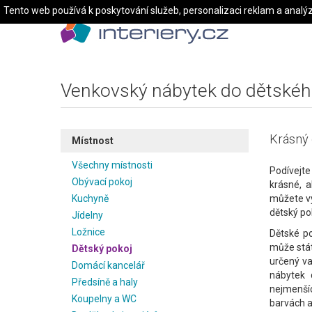
Tento web používá k poskytování služeb, personalizaci reklam a analý
Venkovský nábytek do dětskéh
Krásný 
Místnost
Všechny místnosti
Podívejte
Obývací pokoj
krásné, 
Kuchyně
můžete vy
dětský po
Jídelny
Ložnice
Dětské po
může stát
Dětský pokoj
určený va
Domácí kancelář
nábytek 
Předsíně a haly
nejmenšíc
Koupelny a WC
barvách a