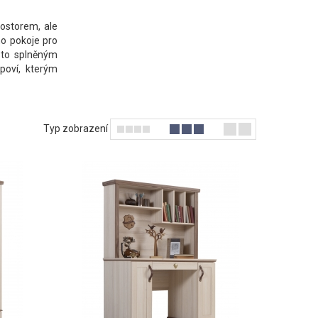
rostorem, ale
ho pokoje pro
sto splněným
poví, kterým
Typ zobrazení