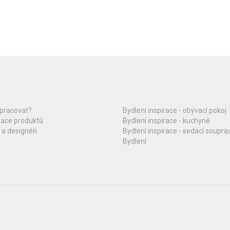
upracovat?
Bydlení inspirace - obývací pokoj
race produktů
Bydlení inspirace - kuchyně
 a designéři
Bydlení inspirace - sedací soupra
Bydlení